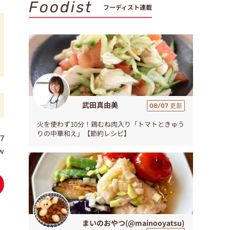
Foodist
フーディスト連載
武田真由美
08/07 更新
火を使わず10分！鶏むね肉入り「トマトときゅう
りの中華和え」【節約レシピ】
7
ew
まいのおやつ(@mainooyatsu)