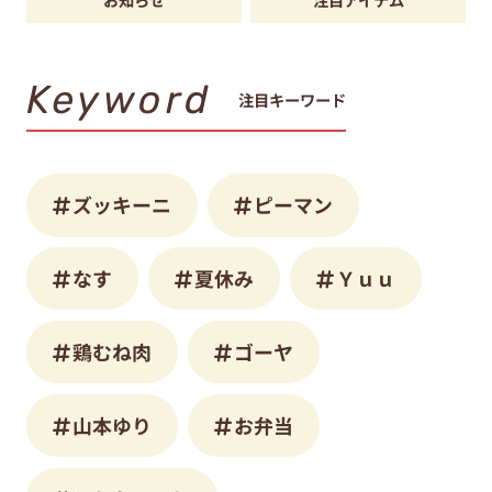
Keyword
注目キーワード
ズッキーニ
ピーマン
なす
夏休み
Ｙｕｕ
鶏むね肉
ゴーヤ
山本ゆり
お弁当