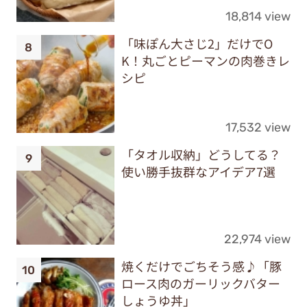
18,814 view
「味ぽん大さじ2」だけでO
K！丸ごとピーマンの肉巻きレ
シピ
17,532 view
「タオル収納」どうしてる？
使い勝手抜群なアイデア7選
22,974 view
焼くだけでごちそう感♪「豚
ロース肉のガーリックバター
しょうゆ丼」