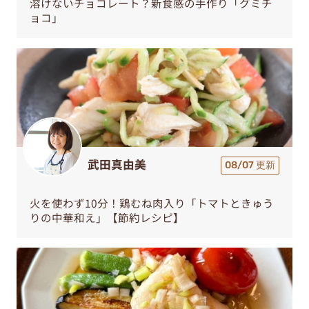
溶けないチョコレート？新食感の手作り「グミチ
ョコ」
武田真由美
08/07 更新
火を使わず10分！鶏むね肉入り「トマトときゅう
りの中華和え」【節約レシピ】