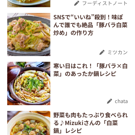
フーディストノート
SNSで“いいね”殺到！味ぽ
んで誰でも絶品「豚バラ白菜
炒め」の作り方
ミツカン
寒い日はこれ！「豚バラ×白
菜」のあったか鍋レシピ
chata
野菜も肉もたっぷり食べられ
る♪Mizukiさんの「白菜
鍋」レシピ