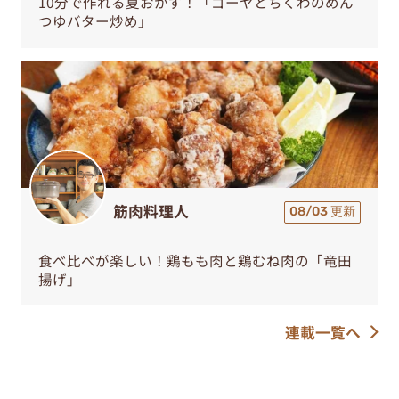
10分で作れる夏おかず！「ゴーヤとちくわのめん
つゆバター炒め」
筋肉料理人
08/03 更新
食べ比べが楽しい！鶏もも肉と鶏むね肉の「竜田
揚げ」
連載一覧へ