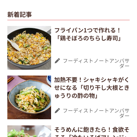
新着記事
フライパン1つで作れる！
「鶏そぼろのちらし寿司」
フーディストノートアンバサ
ダー
加熱不要！シャキシャキがく
せになる「切り干し大根とき
ゅうりの酢の物」
フーディストノートアンバサ
ダー
そうめんに飽きたら！食欲そ