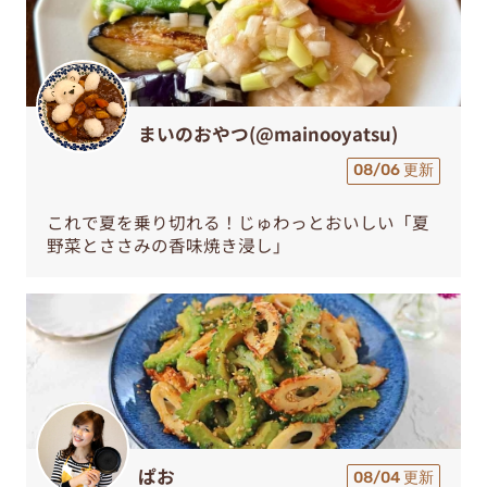
まいのおやつ(@mainooyatsu)
08/06 更新
これで夏を乗り切れる！じゅわっとおいしい「夏
野菜とささみの香味焼き浸し」
ぱお
08/04 更新