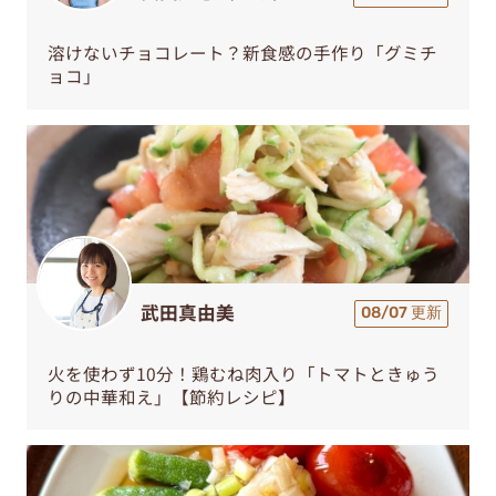
溶けないチョコレート？新食感の手作り「グミチ
ョコ」
武田真由美
08/07 更新
火を使わず10分！鶏むね肉入り「トマトときゅう
りの中華和え」【節約レシピ】