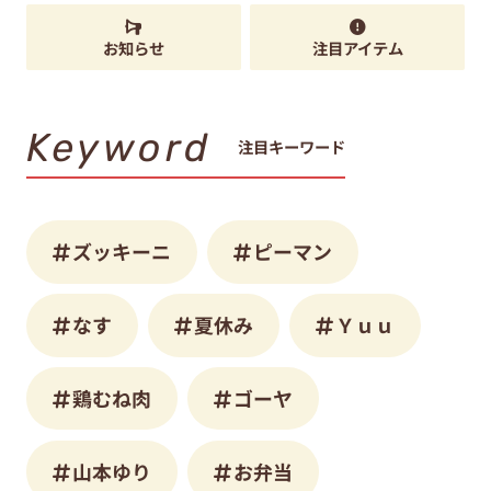
お知らせ
注目アイテム
Keyword
注目キーワード
ズッキーニ
ピーマン
なす
夏休み
Ｙｕｕ
鶏むね肉
ゴーヤ
山本ゆり
お弁当