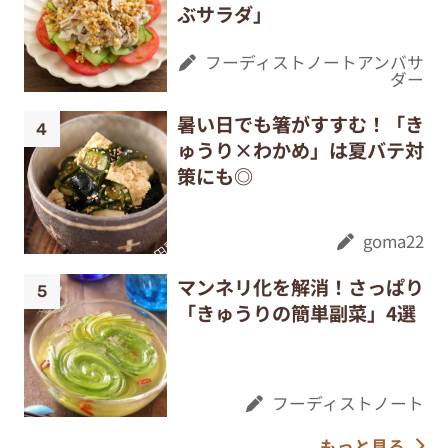
ぶサラダ」
フーディストノートアンバサ
ダー
暑い日でも箸がすすむ！「き
ゅうり×わかめ」は夏バテ対
策にも◎
goma22
マンネリ化を解消！さっぱり
「きゅうりの簡単副菜」4選
フーディストノート
もっと見る