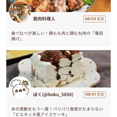
筋肉料理人
08/03 更新
食べ比べが楽しい！鶏もも肉と鶏むね肉の「竜田
揚げ」
ぼく(@boku_5656)
08/01 更新
あの感動をもう一度！パリパリ食感がたまらない
「ビエネッタ風アイスケーキ」