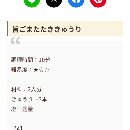
旨ごまたたききゅうり
調理時間：10分
難易度：★☆☆
材料：2人分
きゅうり…3本
塩…適量
【A】