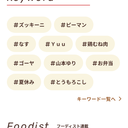
ズッキーニ
ピーマン
なす
Ｙｕｕ
鶏むね肉
ゴーヤ
山本ゆり
お弁当
夏休み
とうもろこし
キーワード一覧へ
Foodist
フーディスト連載