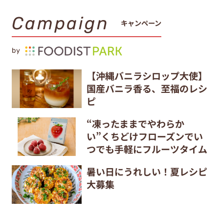
Campaign
キャンペーン
by
【沖縄バニラシロップ大使】
国産バニラ香る、至福のレシ
ピ
“凍ったままでやわらか
い”くちどけフローズンでい
つでも手軽にフルーツタイム
暑い日にうれしい！夏レシピ
大募集