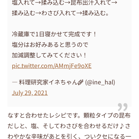
塩入れて→揉み込む→昆布出汁入れて→
揉み込む→わさび入れて→揉み込む。
冷蔵庫で1日寝かせて完成です！
塩分はお好みあると思うので
加減調整してみてください！
pic.twitter.com/AMmjFe9oXE
— 料理研究家イネちゃん🌾 (@ine_hal)
July 29, 2021
なすと合わせたレシピです。顆粒タイプの昆布
だしと、塩、そしてわさびを合わせるだけ♪さ
わやかな辛味があとを引く、ついクセになる一