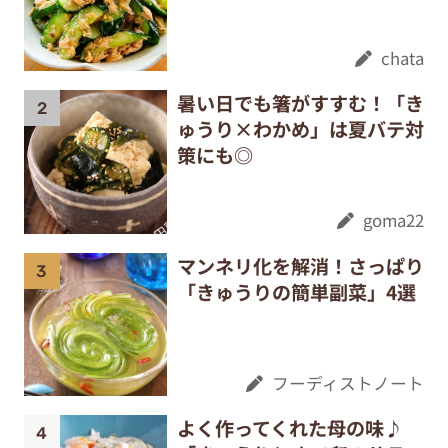
chata
暑い日でも箸がすすむ！「き
ゅうり×わかめ」は夏バテ対
策にも◎
goma22
マンネリ化を解消！さっぱり
「きゅうりの簡単副菜」4選
フーディストノート
よく作ってくれた母の味♪