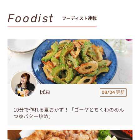
Foodist
フーディスト連載
ぱお
08/04 更新
10分で作れる夏おかず！「ゴーヤとちくわのめん
つゆバター炒め」