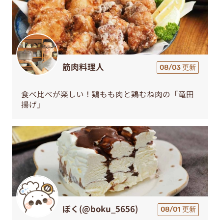
筋肉料理人
08/03 更新
食べ比べが楽しい！鶏もも肉と鶏むね肉の「竜田
揚げ」
ぼく(@boku_5656)
08/01 更新