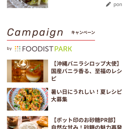
pon
Campaign
キャンペーン
by
【沖縄バニラシロップ大使】
国産バニラ香る、至福のレシ
ピ
暑い日にうれしい！夏レシピ
大募集
【ポット印のお砂糖PR部】
自然な甘み！砂糖の魅力再発