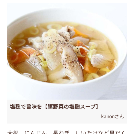
塩麹で旨味を【豚野菜の塩麹スープ】
kanonさん
大根、にんじん、長ねぎ、しいたけなど具だく