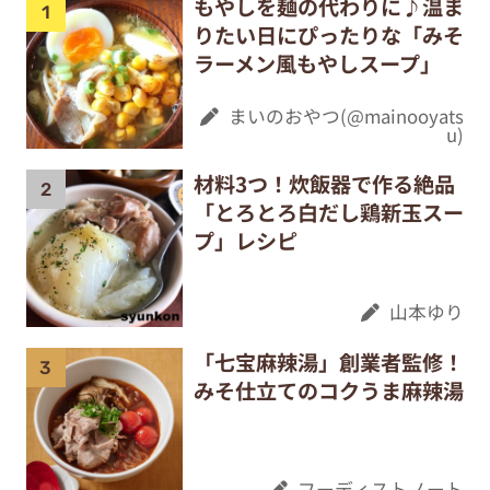
もやしを麺の代わりに♪温ま
りたい日にぴったりな「みそ
ラーメン風もやしスープ」
まいのおやつ(@mainooyats
u)
材料3つ！炊飯器で作る絶品
「とろとろ白だし鶏新玉スー
プ」レシピ
山本ゆり
「七宝麻辣湯」創業者監修！
みそ仕立てのコクうま麻辣湯
フーディストノート