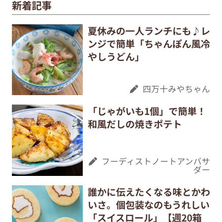
新着記事
夏休みの一人ランチにも♪レ
ンジで簡単「ちゃんぽん風冷
やしうどん」
四万十みやちゃん
「じゃがいも1個」で簡単！
和風だしの焼きポテト
フーディストノートアンバサ
ダー
誰かに伝えたくなる味とかわ
いさ。個包装なのもうれしい
「スイスロール」【週20箱