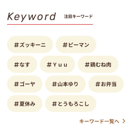
Keyword
注目キーワード
ズッキーニ
ピーマン
なす
Ｙｕｕ
鶏むね肉
ゴーヤ
山本ゆり
お弁当
夏休み
とうもろこし
キーワード一覧へ