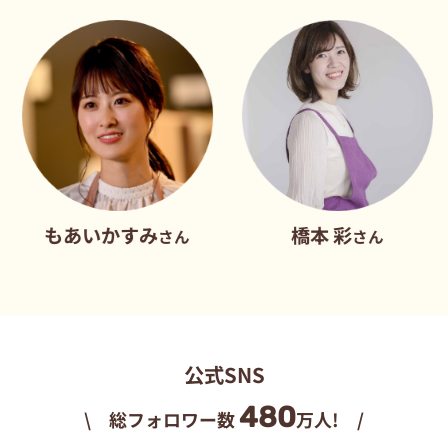
あいかすみ
橋本 彩
さん
さん
公式SNS
480
\ 総フォロワー数
万人! /