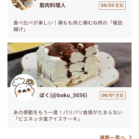
筋肉料理人
08/03 更新
食べ比べが楽しい！鶏もも肉と鶏むね肉の「竜田
揚げ」
ぼく(@boku_5656)
08/01 更新
あの感動をもう一度！パリパリ食感がたまらない
「ビエネッタ風アイスケーキ」
連載一覧へ