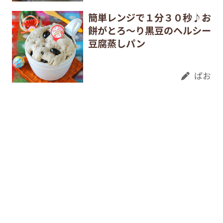
簡単レンジで１分３０秒♪お
餅がとろ〜り黒豆のヘルシー
豆腐蒸しパン
ぱお