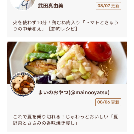
武田真由美
08/07 更新
火を使わず10分！鶏むね肉入り「トマトときゅう
りの中華和え」【節約レシピ】
まいのおやつ(@mainooyatsu)
08/06 更新
これで夏を乗り切れる！じゅわっとおいしい「夏
野菜とささみの香味焼き浸し」