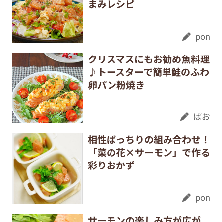
まみレシピ
pon
クリスマスにもお勧め魚料理
♪トースターで簡単鮭のふわ
卵パン粉焼き
ぱお
相性ばっちりの組み合わせ！
「菜の花×サーモン」で作る
彩りおかず
pon
サーモンの楽しみ方が広が