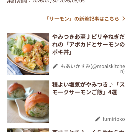
集計期間：2026/07/30-2026/08/05
「サーモン」の新着記事はこちら
やみつき必至♪ピリ辛ねぎだ
れの「アボカドとサーモンの
ポキ丼」
もあいかすみ(@moaiskitche
n)
程よい塩気がやみつき♪「ス
モークサーモンご飯」4選
fumirioko