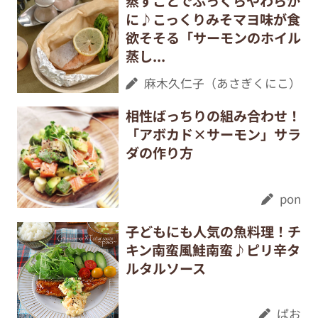
蒸すことでふっくらやわらか
に♪こっくりみそマヨ味が食
欲そそる「サーモンのホイル
蒸し...
麻木久仁子（あさぎくにこ）
相性ばっちりの組み合わせ！
「アボカド×サーモン」サラ
ダの作り方
pon
子どもにも人気の魚料理！チ
キン南蛮風鮭南蛮♪ピリ辛タ
ルタルソース
ぱお