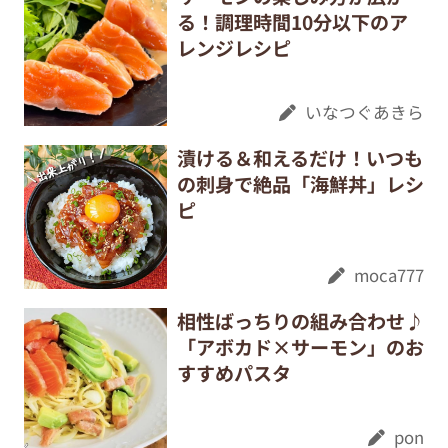
る！調理時間10分以下のア
レンジレシピ
いなつぐあきら
漬ける＆和えるだけ！いつも
の刺身で絶品「海鮮丼」レシ
ピ
moca777
相性ばっちりの組み合わせ♪
「アボカド×サーモン」のお
すすめパスタ
pon