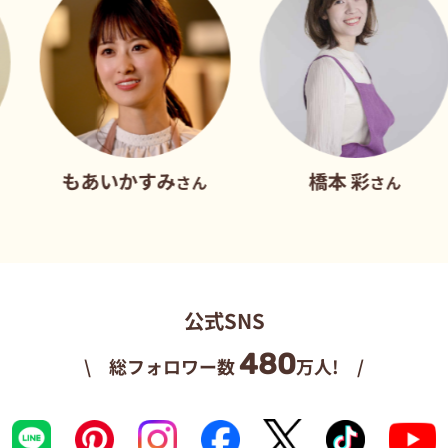
もあいかすみ
橋本 彩
さん
さん
公式SNS
480
\ 総フォロワー数
万人! /