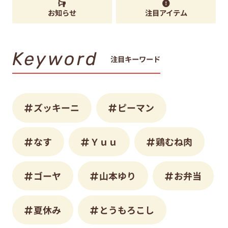
お知らせ
注目アイテム
Keyword
注目キーワード
ズッキーニ
ピーマン
なす
Ｙｕｕ
鶏むね肉
ゴーヤ
山本ゆり
お弁当
夏休み
とうもろこし