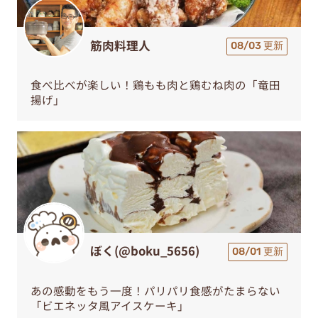
筋肉料理人
08/03 更新
食べ比べが楽しい！鶏もも肉と鶏むね肉の「竜田
揚げ」
ぼく(@boku_5656)
08/01 更新
あの感動をもう一度！パリパリ食感がたまらない
「ビエネッタ風アイスケーキ」