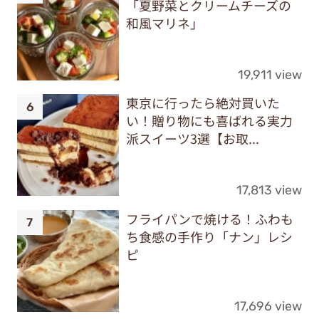
「夏野菜とクリームチーズの
和風マリネ」
19,911 view
東京に行ったら絶対買いた
い！贈り物にも喜ばれる実力
派スイーツ3選【お取...
17,813 view
フライパンで焼ける！ふわも
ち食感の手作り「ナン」レシ
ピ
17,696 view