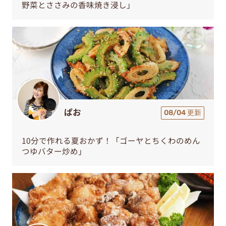
野菜とささみの香味焼き浸し」
ぱお
08/04 更新
10分で作れる夏おかず！「ゴーヤとちくわのめん
つゆバター炒め」