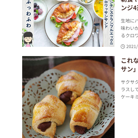
ンジ4
生地に
味わい
るクロワ
2021/
これ
サン」
サクサ
ラスし
ケーキミ