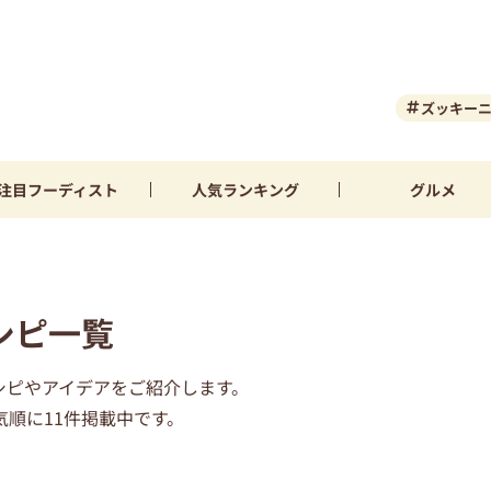
ズッキー
注目
フーディスト
人気
ランキング
グルメ
シピ一覧
シピやアイデアをご紹介します。
順に11件掲載中です。