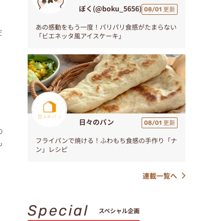
ぼく(@boku_5656)
08/01 更新
あの感動をもう一度！パリパリ食感がたまらない
だ
「ビエネッタ風アイスケーキ」
日々のパン
08/01 更新
の
フライパンで焼ける！ふわもち食感の手作り「ナ
も
ン」レシピ
連載一覧へ
Special
スペシャル企画