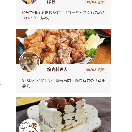
ぱお
08/04 更新
10分で作れる夏おかず！「ゴーヤとちくわのめん
つゆバター炒め」
筋肉料理人
08/03 更新
ぐ
食べ比べが楽しい！鶏もも肉と鶏むね肉の「竜田
サ
揚げ」