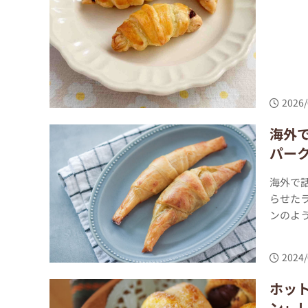
2026/
海外
パー
海外で
らせた
ンのよう
2024/
ホッ
ン」