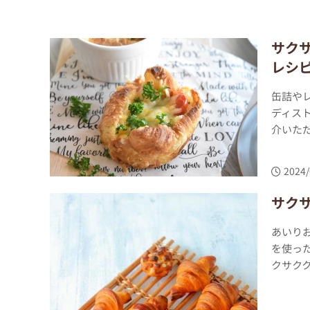
サク
レシ
缶詰や
ディス
介いただ
2024/
サク
あいり
を使っ
クサク