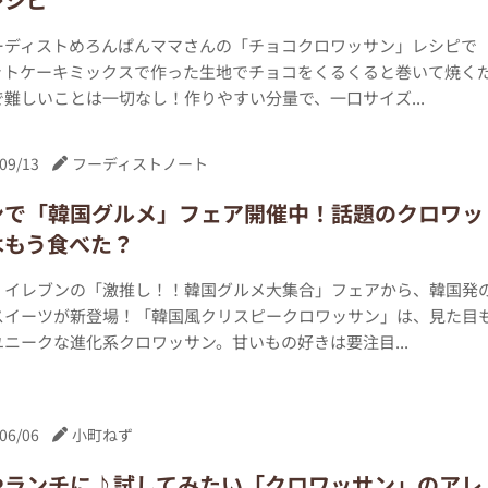
ーディストめろんぱんママさんの「チョコクロワッサン」レシピで
ットケーキミックスで作った生地でチョコをくるくると巻いて焼く
難しいことは一切なし！作りやすい分量で、一口サイズ...
09/13
フーディストノート
ンで「韓国グルメ」フェア開催中！話題のクロワッ
はもう食べた？
‐イレブンの「激推し！！韓国グルメ大集合」フェアから、韓国発
スイーツが新登場！「韓国風クリスピークロワッサン」は、見た目
ニークな進化系クロワッサン。甘いもの好きは要注目...
06/06
小町ねず
やランチに♪試してみたい「クロワッサン」のアレ