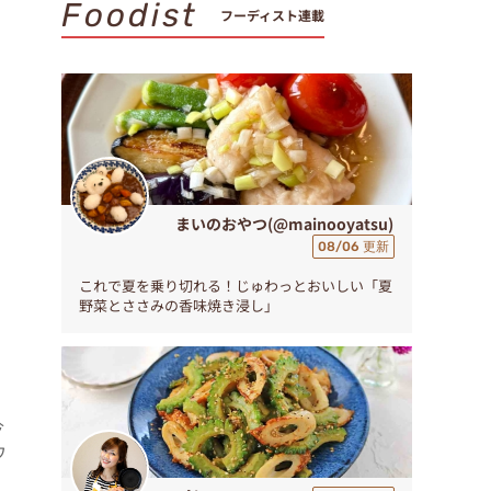
Foodist
フーディスト連載
まいのおやつ(@mainooyatsu)
08/06 更新
これで夏を乗り切れる！じゅわっとおいしい「夏
野菜とささみの香味焼き浸し」
今
ワ