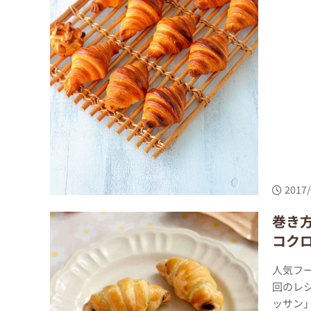
2017/
巻き
コク
人気フ
回のレ
ッサン」