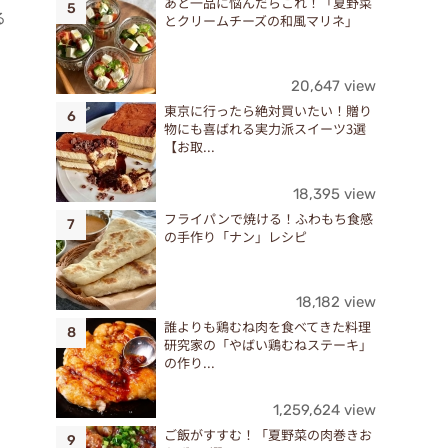
あと一品に悩んだらこれ！「夏野菜
る
とクリームチーズの和風マリネ」
20,647 view
東京に行ったら絶対買いたい！贈り
物にも喜ばれる実力派スイーツ3選
【お取...
18,395 view
フライパンで焼ける！ふわもち食感
の手作り「ナン」レシピ
18,182 view
誰よりも鶏むね肉を食べてきた料理
研究家の「やばい鶏むねステーキ」
の作り...
1,259,624 view
ご飯がすすむ！「夏野菜の肉巻きお