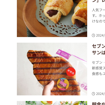
人気フ
す。ホ
けなので
2024/
セブ
サン
セブン
新感覚
食感もユ
2024/
朝食