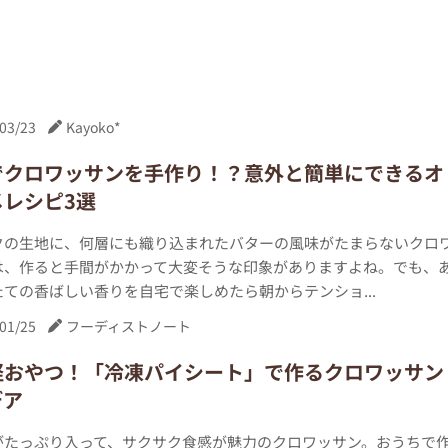
03/23
Kayoko*
でクロワッサンを手作り！？意外と簡単にできるオ
メレシピ3選
クの生地に、何層にも織り込まれたバターの風味がたまらないクロ
は、作ると手間がかかって大変そうな印象がありますよね。でも、
ての香ばしい香りを自宅で楽しめたら朝からテンショ...
01/25
フーディストノート
軽おやつ！「冷凍パイシート」で作るクロワッサン
デア
がたっぷり入って、サクサク食感が魅力のクロワッサン。おうちで