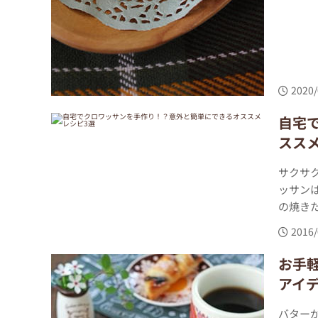
2020/
自宅
スス
サクサ
ッサン
の焼きた
2016/
お手
アイ
バター