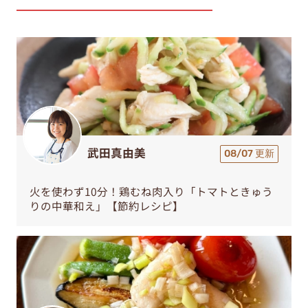
武田真由美
08/07 更新
火を使わず10分！鶏むね肉入り「トマトときゅう
りの中華和え」【節約レシピ】