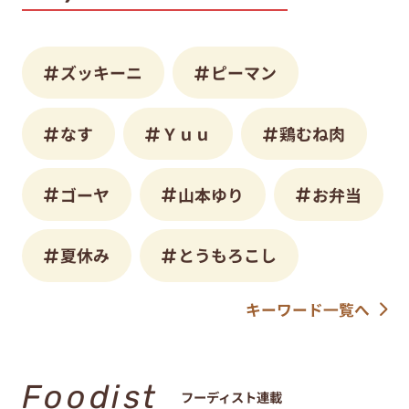
ズッキーニ
ピーマン
なす
Ｙｕｕ
鶏むね肉
ゴーヤ
山本ゆり
お弁当
夏休み
とうもろこし
キーワード一覧へ
Foodist
フーディスト連載