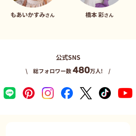
あいかすみ
橋本 彩
だ
さん
さん
公式SNS
480
\ 総フォロワー数
万人! /