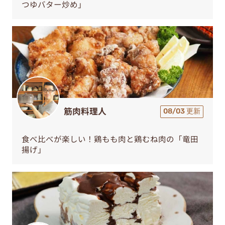
つゆバター炒め」
筋肉料理人
08/03 更新
食べ比べが楽しい！鶏もも肉と鶏むね肉の「竜田
揚げ」