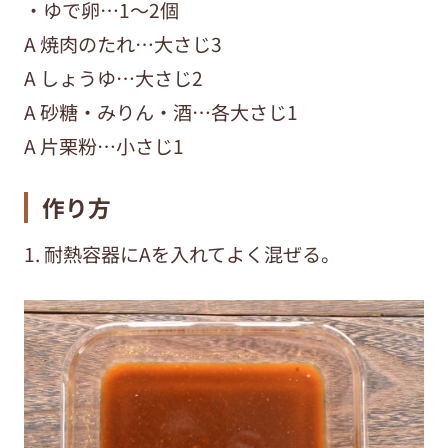
・ゆで卵…1～2個
A 焼肉のたれ…大さじ3
A しょうゆ…大さじ2
A 砂糖・みりん・酒…各大さじ1
A 片栗粉…小さじ1
作り方
1. 耐熱容器にAを入れてよく混ぜる。