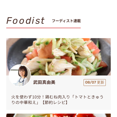
Foodist
フーディスト連載
武田真由美
08/07 更新
火を使わず10分！鶏むね肉入り「トマトときゅう
りの中華和え」【節約レシピ】