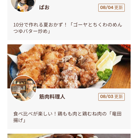
ぱお
08/04 更新
10分で作れる夏おかず！「ゴーヤとちくわのめん
つゆバター炒め」
筋肉料理人
08/03 更新
食べ比べが楽しい！鶏もも肉と鶏むね肉の「竜田
揚げ」