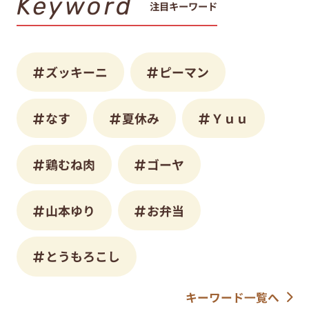
Keyword
注目キーワード
ズッキーニ
ピーマン
なす
夏休み
Ｙｕｕ
鶏むね肉
ゴーヤ
山本ゆり
お弁当
とうもろこし
キーワード一覧へ