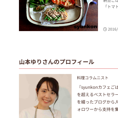
納豆ご
「トマト
2016/
山本ゆりさんのプロフィール
料理コラムニスト
『syunkonカフェ
を超えるベストセラ
を綴ったブログから人気
ォロワーから支持を