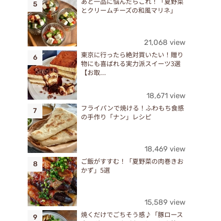
あと一品に悩んだらこれ！「夏野菜
とクリームチーズの和風マリネ」
21,068 view
東京に行ったら絶対買いたい！贈り
物にも喜ばれる実力派スイーツ3選
【お取...
18,671 view
フライパンで焼ける！ふわもち食感
の手作り「ナン」レシピ
18,469 view
ご飯がすすむ！「夏野菜の肉巻きお
かず」5選
15,589 view
焼くだけでごちそう感♪「豚ロース