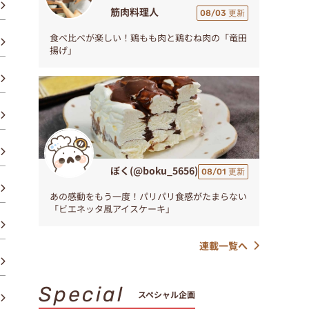
筋肉料理人
08/03 更新
食べ比べが楽しい！鶏もも肉と鶏むね肉の「竜田
揚げ」
ぼく(@boku_5656)
08/01 更新
あの感動をもう一度！パリパリ食感がたまらない
「ビエネッタ風アイスケーキ」
連載一覧へ
Special
スペシャル企画