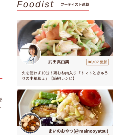
Foodist
フーディスト連載
武田真由美
08/07 更新
火を使わず10分！鶏むね肉入り「トマトときゅう
りの中華和え」【節約レシピ】
部
常
フ
まいのおやつ(@mainooyatsu)