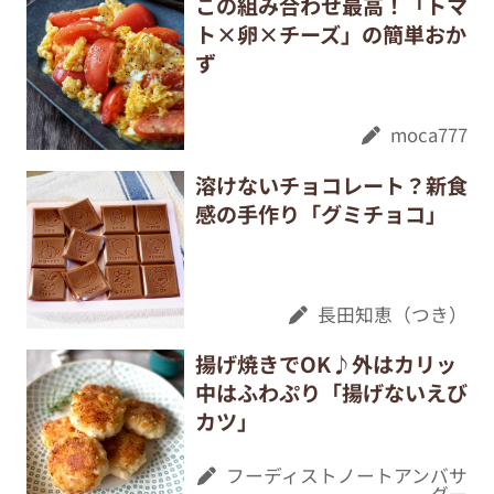
この組み合わせ最高！「トマ
ト×卵×チーズ」の簡単おか
ず
moca777
溶けないチョコレート？新食
感の手作り「グミチョコ」
長田知恵（つき）
揚げ焼きでOK♪外はカリッ
中はふわぷり「揚げないえび
カツ」
フーディストノートアンバサ