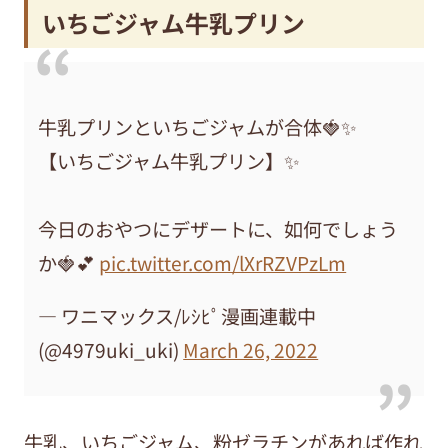
いちごジャム牛乳プリン
牛乳プリンといちごジャムが合体🍓✨
【いちごジャム牛乳プリン】✨
今日のおやつにデザートに、如何でしょう
か🍓💕
pic.twitter.com/lXrRZVPzLm
— ワニマックス/ﾚｼﾋﾟ漫画連載中
(@4979uki_uki)
March 26, 2022
牛乳、いちごジャム、粉ゼラチンがあれば作れ