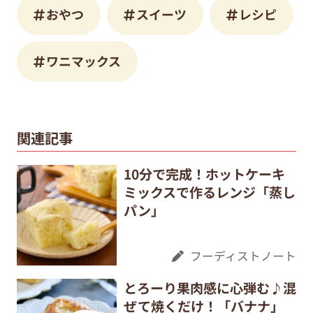
おやつ
スイーツ
レシピ
ワニマックス
関連記事
10分で完成！ホットケーキ
ミックスで作るレンジ「蒸し
パン」
フーディストノート
とろーり果肉感に心弾む♪混
ぜて焼くだけ！「バナナ」