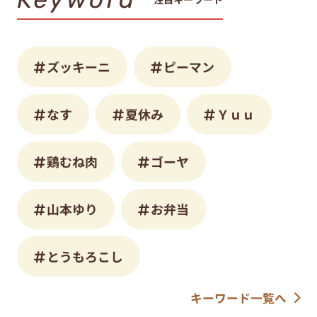
ズッキーニ
ピーマン
なす
夏休み
Ｙｕｕ
鶏むね肉
ゴーヤ
山本ゆり
お弁当
とうもろこし
キーワード一覧へ