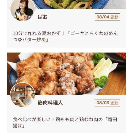
ぱお
08/04 更新
10分で作れる夏おかず！「ゴーヤとちくわのめん
つゆバター炒め」
筋肉料理人
08/03 更新
食べ比べが楽しい！鶏もも肉と鶏むね肉の「竜田
揚げ」