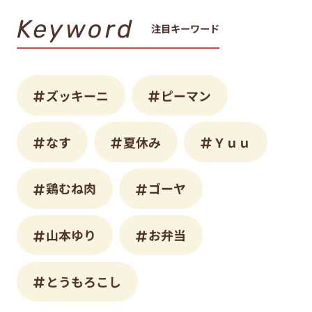
Keyword
注目キーワード
ズッキーニ
ピーマン
なす
夏休み
Ｙｕｕ
鶏むね肉
ゴーヤ
山本ゆり
お弁当
とうもろこし