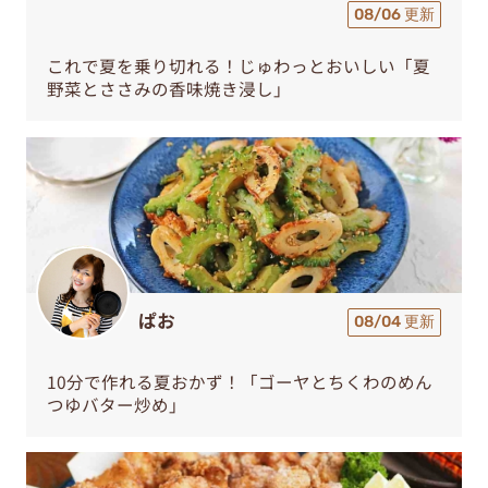
08/06 更新
これで夏を乗り切れる！じゅわっとおいしい「夏
野菜とささみの香味焼き浸し」
ぱお
08/04 更新
10分で作れる夏おかず！「ゴーヤとちくわのめん
つゆバター炒め」