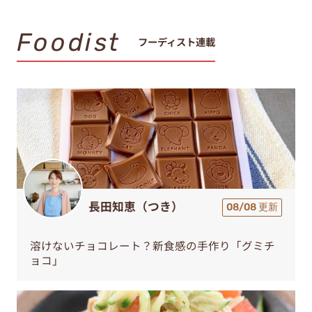
Foodist
フーディスト連載
長田知恵（つき）
08/08 更新
溶けないチョコレート？新食感の手作り「グミチ
ョコ」