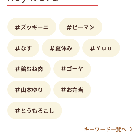
ズッキーニ
ピーマン
なす
夏休み
Ｙｕｕ
鶏むね肉
ゴーヤ
山本ゆり
お弁当
とうもろこし
キーワード一覧へ