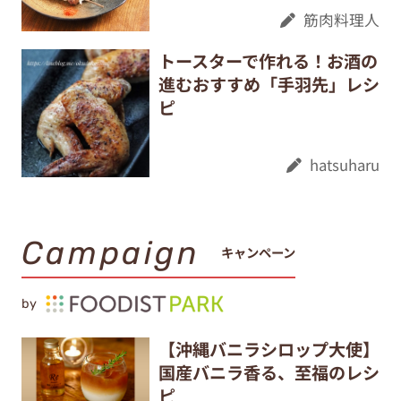
筋肉料理人
トースターで作れる！お酒の
進むおすすめ「手羽先」レシ
ピ
hatsuharu
Campaign
キャンペーン
by
【沖縄バニラシロップ大使】
国産バニラ香る、至福のレシ
ピ