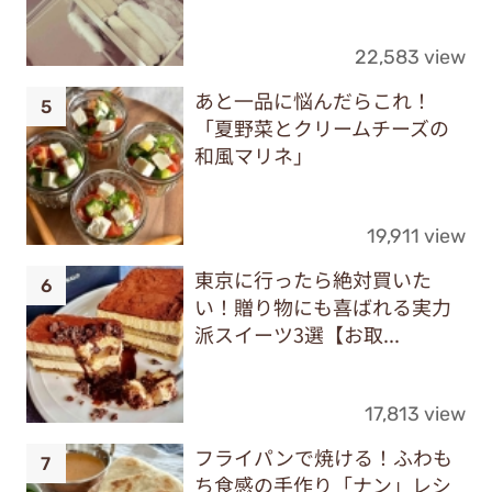
22,583 view
あと一品に悩んだらこれ！
「夏野菜とクリームチーズの
和風マリネ」
19,911 view
東京に行ったら絶対買いた
い！贈り物にも喜ばれる実力
派スイーツ3選【お取...
17,813 view
フライパンで焼ける！ふわも
ち食感の手作り「ナン」レシ