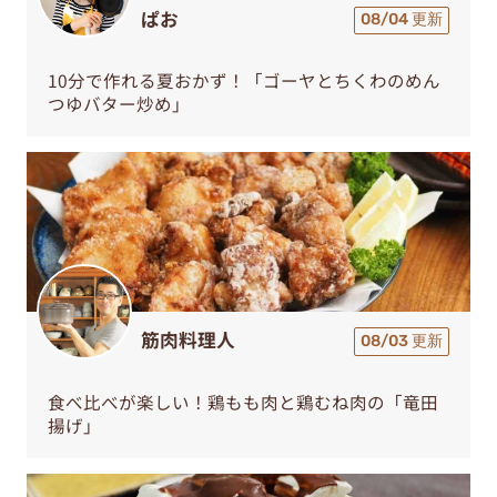
ぱお
08/04 更新
10分で作れる夏おかず！「ゴーヤとちくわのめん
つゆバター炒め」
筋肉料理人
08/03 更新
食べ比べが楽しい！鶏もも肉と鶏むね肉の「竜田
揚げ」