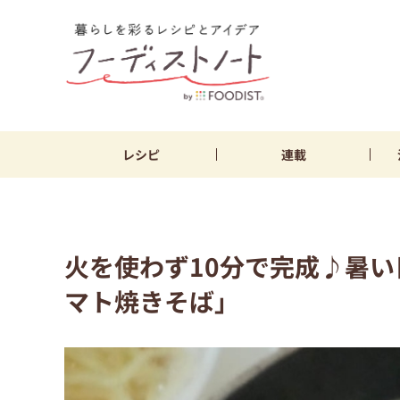
レシピ
連載
火を使わず10分で完成♪暑
マト焼きそば」