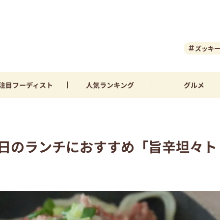
ズッキ
注目
フーディスト
人気
ランキング
グルメ
い日のランチにおすすめ「旨辛坦々ト