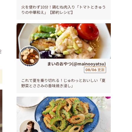
火を使わず10分！鶏むね肉入り「トマトときゅう
りの中華和え」【節約レシピ】
を
まいのおやつ(@mainooyatsu)
08/06 更新
これで夏を乗り切れる！じゅわっとおいしい「夏
野菜とささみの香味焼き浸し」