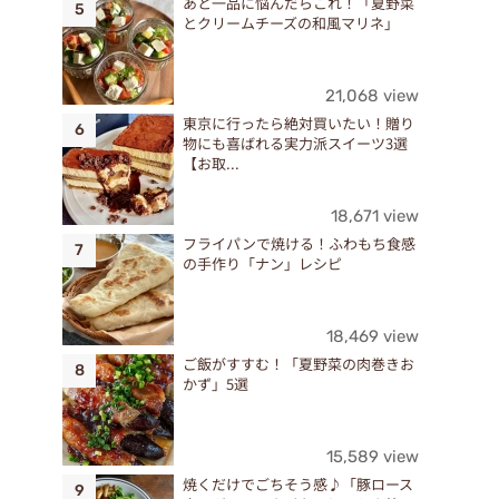
あと一品に悩んだらこれ！「夏野菜
とクリームチーズの和風マリネ」
21,068 view
東京に行ったら絶対買いたい！贈り
物にも喜ばれる実力派スイーツ3選
【お取...
18,671 view
フライパンで焼ける！ふわもち食感
の手作り「ナン」レシピ
18,469 view
ご飯がすすむ！「夏野菜の肉巻きお
かず」5選
15,589 view
焼くだけでごちそう感♪「豚ロース