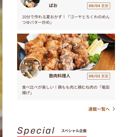
ぱお
08/04 更新
10分で作れる夏おかず！「ゴーヤとちくわのめん
つゆバター炒め」
筋肉料理人
08/03 更新
食べ比べが楽しい！鶏もも肉と鶏むね肉の「竜田
揚げ」
連載一覧へ
Special
スペシャル企画