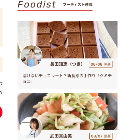
Foodist
フーディスト連載
長田知恵（つき）
08/08 更新
溶けないチョコレート？新食感の手作り「グミチ
ョコ」
7
ew
武田真由美
08/07 更新