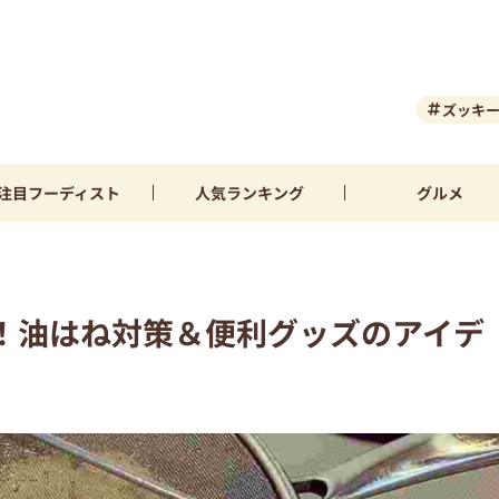
ズッキ
注目
フーディスト
人気
ランキング
グルメ
！油はね対策＆便利グッズのアイデ