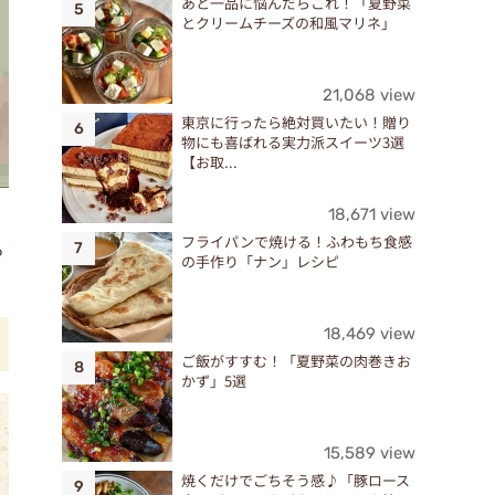
あと一品に悩んだらこれ！「夏野菜
とクリームチーズの和風マリネ」
21,068 view
東京に行ったら絶対買いたい！贈り
物にも喜ばれる実力派スイーツ3選
【お取...
18,671 view
フライパンで焼ける！ふわもち食感
る
の手作り「ナン」レシピ
18,469 view
ご飯がすすむ！「夏野菜の肉巻きお
かず」5選
15,589 view
焼くだけでごちそう感♪「豚ロース