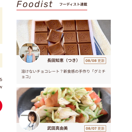
Foodist
フーディスト連載
長田知恵（つき）
08/08 更新
溶けないチョコレート？新食感の手作り「グミチ
ョコ」
6
w
武田真由美
08/07 更新