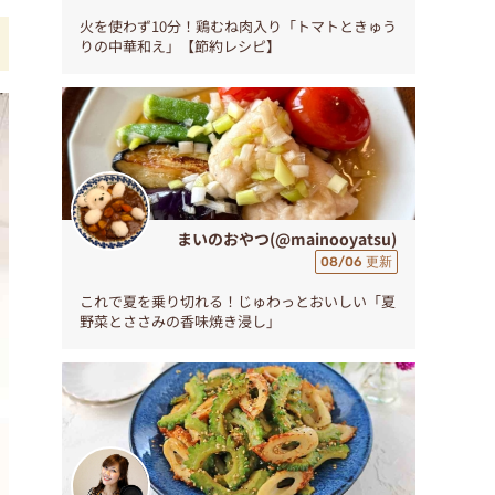
火を使わず10分！鶏むね肉入り「トマトときゅう
りの中華和え」【節約レシピ】
まいのおやつ(@mainooyatsu)
08/06 更新
これで夏を乗り切れる！じゅわっとおいしい「夏
野菜とささみの香味焼き浸し」