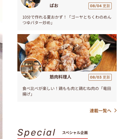
ぱお
08/04 更新
10分で作れる夏おかず！「ゴーヤとちくわのめん
つゆバター炒め」
筋肉料理人
08/03 更新
食べ比べが楽しい！鶏もも肉と鶏むね肉の「竜田
揚げ」
連載一覧へ
Special
スペシャル企画