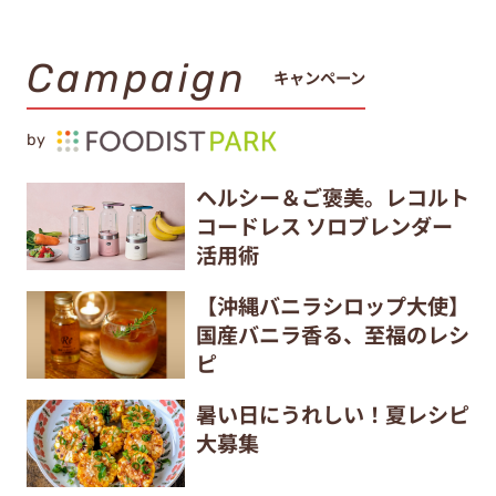
Campaign
キャンペーン
by
ヘルシー＆ご褒美。レコルト
コードレス ソロブレンダー
活用術
【沖縄バニラシロップ大使】
国産バニラ香る、至福のレシ
ピ
暑い日にうれしい！夏レシピ
大募集