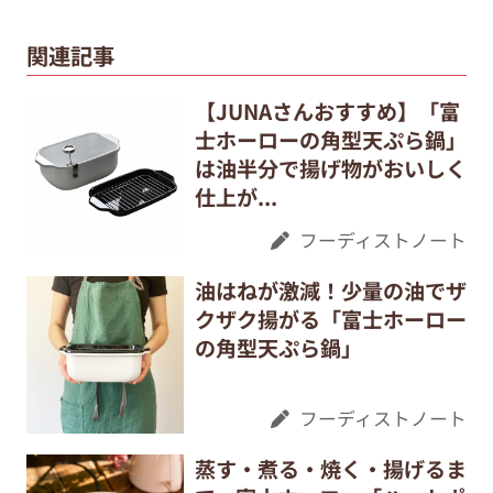
関連記事
【JUNAさんおすすめ】「富
士ホーローの角型天ぷら鍋」
は油半分で揚げ物がおいしく
仕上が...
フーディストノート
油はねが激減！少量の油でザ
クザク揚がる「富士ホーロー
の角型天ぷら鍋」
フーディストノート
蒸す・煮る・焼く・揚げるま