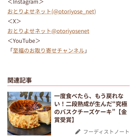
＜Instagram＞
おとりよせネット(@otoriyose_net)
＜X＞
おとりよせネット@otoriyosenet
＜YouTube＞
「
至福のお取り寄せチャンネル
」
関連記事
一度食べたら、もう戻れな
い！二段熟成が生んだ“究極
のバスクチーズケーキ”【金
賞受賞】
フーディストノート