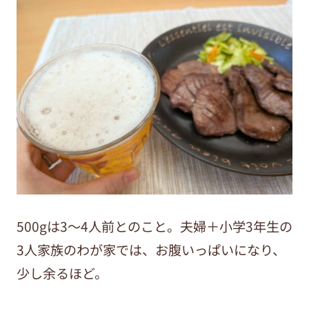
500gは
3
〜
4
人前とのこと。夫婦＋小学
3
年生の
3
人家族のわが家では、お腹いっぱいになり、
少し余るほど。