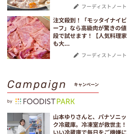
フーディストノート
注文殺到！「モッタイナイビ
ーフ」なら高級肉が驚きの値
段で試せます！【人気料理家
も大...
フーディストノート
Campaign
キャンペーン
by
山本ゆりさんと、パナソニッ
ク冷蔵庫。冷凍室が救世主！
いい冷蔵庫で毎日をご機嫌に