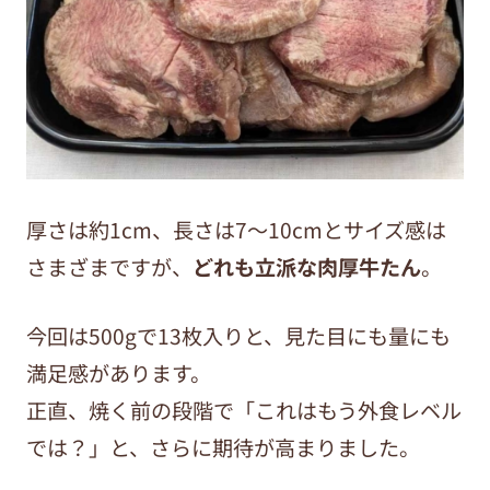
厚さは約
1cm
、長さは
7
〜
10cm
とサイズ感は
さまざまですが、
どれも立派な肉厚牛たん
。
今回は
500g
で
13
枚入りと、見た目にも量にも
満足感があります。
正直、焼く前の段階で「これはもう外食レベル
では？」と、さらに期待が高まりました。