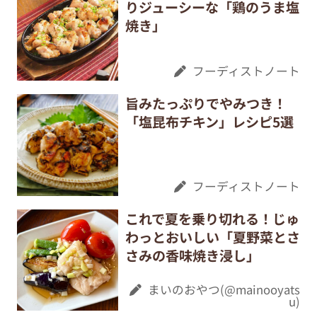
りジューシーな「鶏のうま塩
焼き」
フーディストノート
旨みたっぷりでやみつき！
「塩昆布チキン」レシピ5選
フーディストノート
これで夏を乗り切れる！じゅ
わっとおいしい「夏野菜とさ
さみの香味焼き浸し」
まいのおやつ(@mainooyats
u)