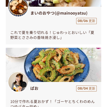
まいのおやつ(@mainooyatsu)
08/06 更新
これで夏を乗り切れる！じゅわっとおいしい「夏
野菜とささみの香味焼き浸し」
ぱお
08/04 更新
10分で作れる夏おかず！「ゴーヤとちくわのめん
つゆバター炒め」