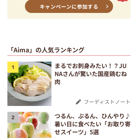
キャンペーンに参加する
「Aima」の人気ランキング
まるでお刺身みたい！？JU
NAさんが驚いた国産鶏むね
肉
フーディストノート
つるん、ぷるん、ひんやり♪
暑い日に食べたい「お取り寄
せスイーツ」5選