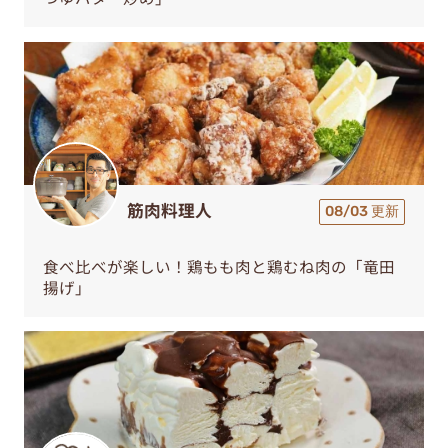
筋肉料理人
08/03 更新
食べ比べが楽しい！鶏もも肉と鶏むね肉の「竜田
揚げ」