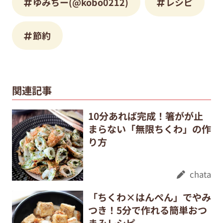
ゆみちー(@kobo0212)
レシピ
節約
関連記事
10分あれば完成！箸がが止
まらない「無限ちくわ」の作
り方
chata
「ちくわ×はんぺん」でやみ
つき！5分で作れる簡単おつ
まみレシピ