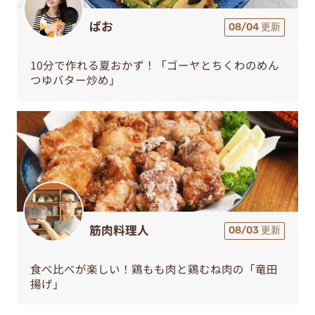
ぱお
08/04 更新
10分で作れる夏おかず！「ゴーヤとちくわのめん
つゆバター炒め」
筋肉料理人
08/03 更新
食べ比べが楽しい！鶏もも肉と鶏むね肉の「竜田
揚げ」