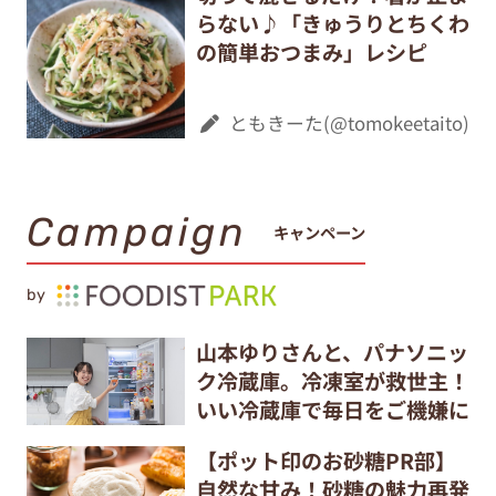
らない♪「きゅうりとちくわ
の簡単おつまみ」レシピ
ともきーた(@tomokeetaito)
Campaign
キャンペーン
by
山本ゆりさんと、パナソニッ
ク冷蔵庫。冷凍室が救世主！
いい冷蔵庫で毎日をご機嫌に
【ポット印のお砂糖PR部】
自然な甘み！砂糖の魅力再発