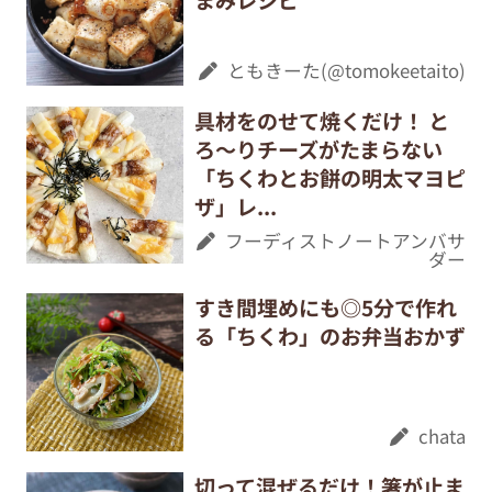
ともきーた(@tomokeetaito)
具材をのせて焼くだけ！ と
ろ～りチーズがたまらない
「ちくわとお餅の明太マヨピ
ザ」レ...
フーディストノートアンバサ
ダー
すき間埋めにも◎5分で作れ
る「ちくわ」のお弁当おかず
chata
切って混ぜるだけ！箸が止ま