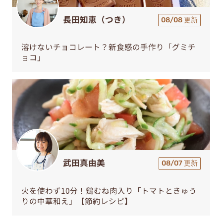
長田知恵（つき）
08/08 更新
溶けないチョコレート？新食感の手作り「グミチ
ョコ」
武田真由美
08/07 更新
火を使わず10分！鶏むね肉入り「トマトときゅう
りの中華和え」【節約レシピ】