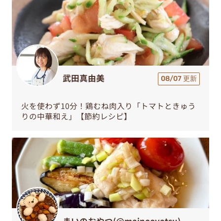
武田真由美
08/07 更新
火を使わず10分！鶏むね肉入り「トマトときゅう
りの中華和え」【節約レシピ】
まいのおやつ(@mainooyatsu)