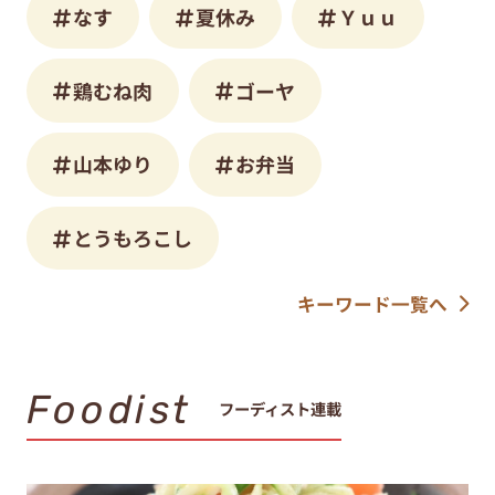
なす
夏休み
Ｙｕｕ
鶏むね肉
ゴーヤ
山本ゆり
お弁当
とうもろこし
キーワード一覧へ
Foodist
フーディスト連載