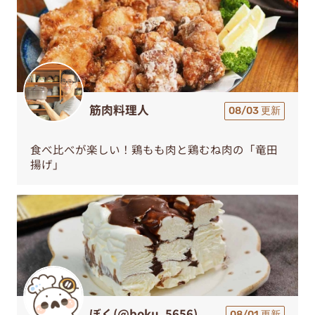
筋肉料理人
08/03 更新
食べ比べが楽しい！鶏もも肉と鶏むね肉の「竜田
揚げ」
ぼく(@boku_5656)
08/01 更新