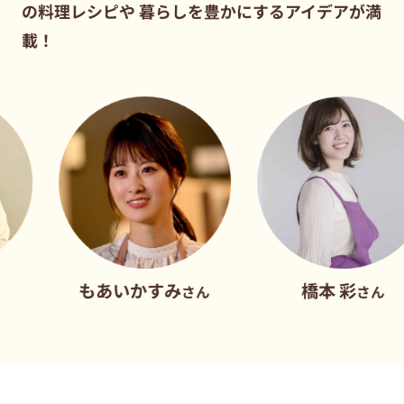
の料理レシピや
暮らしを豊かにするアイデアが満
載！
もあいかすみ
橋本 彩
さん
さん