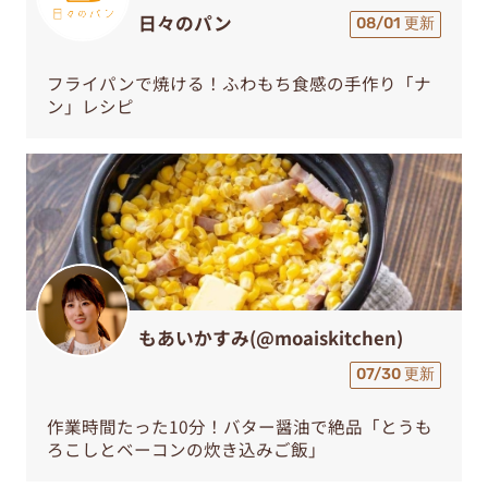
日々のパン
08/01 更新
フライパンで焼ける！ふわもち食感の手作り「ナ
ン」レシピ
もあいかすみ(@moaiskitchen)
07/30 更新
作業時間たった10分！バター醤油で絶品「とうも
ろこしとベーコンの炊き込みご飯」