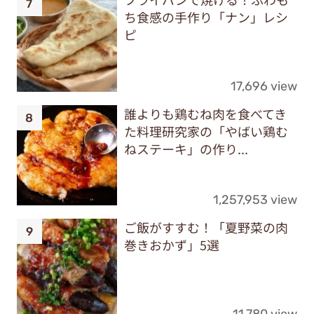
ち食感の手作り「ナン」レシ
ピ
17,696 view
誰よりも鶏むね肉を食べてき
た料理研究家の「やばい鶏む
ねステーキ」の作り...
1,257,953 view
ご飯がすすむ！「夏野菜の肉
巻きおかず」5選
11,780 view