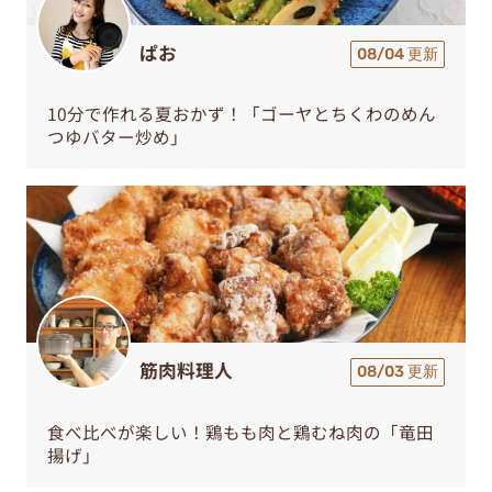
ぱお
08/04 更新
10分で作れる夏おかず！「ゴーヤとちくわのめん
つゆバター炒め」
筋肉料理人
08/03 更新
食べ比べが楽しい！鶏もも肉と鶏むね肉の「竜田
揚げ」