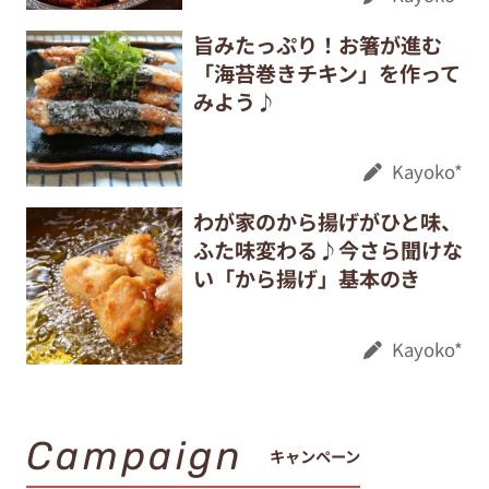
旨みたっぷり！お箸が進む
「海苔巻きチキン」を作って
みよう♪
Kayoko*
わが家のから揚げがひと味、
ふた味変わる♪今さら聞けな
い「から揚げ」基本のき
Kayoko*
Campaign
キャンペーン