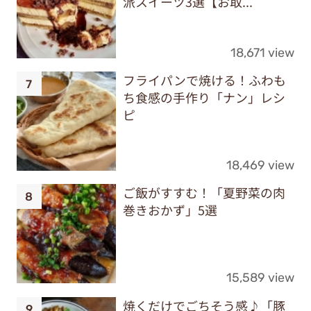
派スイーツ3選【お取...
18,671 view
フライパンで焼ける！ふわも
ち食感の手作り「ナン」レシ
ピ
18,469 view
ご飯がすすむ！「夏野菜の肉
巻きおかず」5選
15,589 view
焼くだけでごちそう感♪「豚