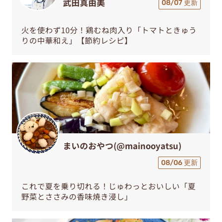
武田真由美
08/07 更新
火を使わず10分！鶏むね肉入り「トマトときゅう
りの中華和え」【節約レシピ】
まいのおやつ(@mainooyatsu)
08/06 更新
これで夏を乗り切れる！じゅわっとおいしい「夏
野菜とささみの香味焼き浸し」