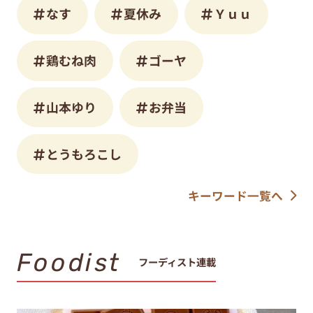
なす
夏休み
Ｙｕｕ
鶏むね肉
ゴーヤ
山本ゆり
お弁当
とうもろこし
キーワード一覧へ
Foodist
フーディスト連載