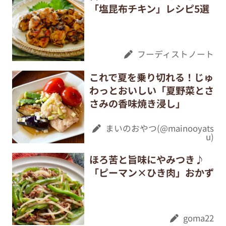
「塩昆布チキン」レシピ5選
フーディストノート
これで夏を乗り切れる！じゅ
わっとおいしい「夏野菜とさ
さみの香味焼き浸し」
まいのおやつ(@mainooyats
u)
ほろ苦と旨味にやみつき♪
「ピーマン×ひき肉」おかず
goma22