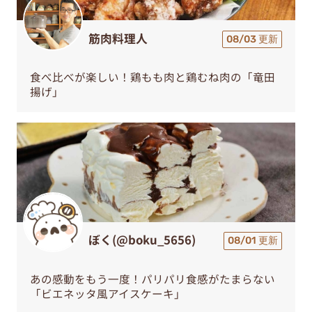
筋肉料理人
08/03 更新
食べ比べが楽しい！鶏もも肉と鶏むね肉の「竜田
揚げ」
ぼく(@boku_5656)
08/01 更新
あの感動をもう一度！パリパリ食感がたまらない
「ビエネッタ風アイスケーキ」