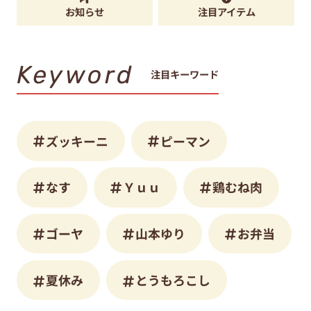
お知らせ
注目アイテム
Keyword
注目キーワード
ズッキーニ
ピーマン
なす
Ｙｕｕ
鶏むね肉
ゴーヤ
山本ゆり
お弁当
夏休み
とうもろこし