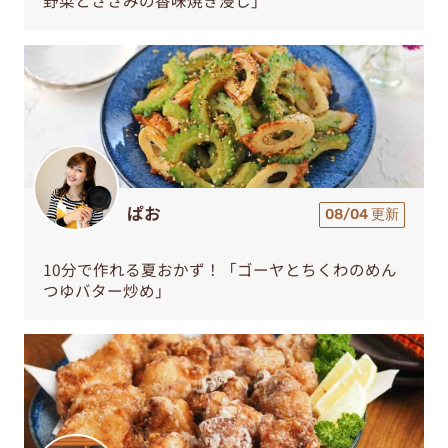
野菜とささみの香味焼き浸し」
ぱお
08/04 更新
10分で作れる夏おかず！「ゴーヤとちくわのめん
つゆバター炒め」