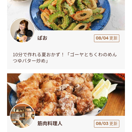
ぱお
08/04 更新
10分で作れる夏おかず！「ゴーヤとちくわのめん
つゆバター炒め」
筋肉料理人
08/03 更新