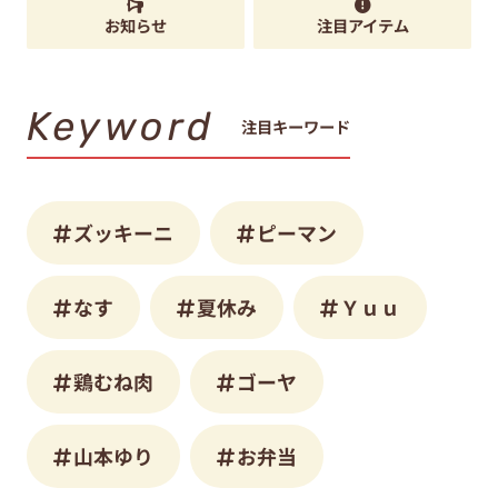
お知らせ
注目アイテム
Keyword
注目キーワード
ズッキーニ
ピーマン
なす
夏休み
Ｙｕｕ
鶏むね肉
ゴーヤ
山本ゆり
お弁当