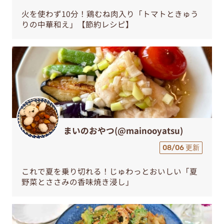
火を使わず10分！鶏むね肉入り「トマトときゅう
りの中華和え」【節約レシピ】
まいのおやつ(@mainooyatsu)
08/06 更新
これで夏を乗り切れる！じゅわっとおいしい「夏
野菜とささみの香味焼き浸し」