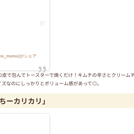
庭乃桃（料理・食文化研究家、フードライター）(@niwano_momo)がシェアした投稿
の皮で包んでトースターで焼くだけ！キムチの辛さとクリーム
イズなのにしっかりとボリューム感があって◎。
ちーカリカリ」