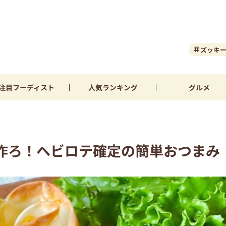
ズッキ
注目
フーディスト
人気
ランキング
グルメ
作ろ！ヘビロテ確定の簡単おつまみ