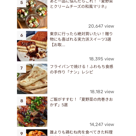
あと一品に悩んだらこれ！「夏野菜
とクリームチーズの和風マリネ」
20,647 view
東京に行ったら絶対買いたい！贈り
物にも喜ばれる実力派スイーツ3選
【お取...
18,395 view
フライパンで焼ける！ふわもち食感
の手作り「ナン」レシピ
18,182 view
ご飯がすすむ！「夏野菜の肉巻きお
かず」5選
14,247 view
誰よりも鶏むね肉を食べてきた料理