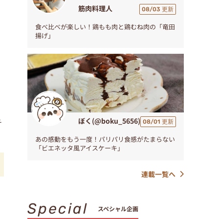
筋肉料理人
08/03 更新
食べ比べが楽しい！鶏もも肉と鶏むね肉の「竜田
揚げ」
ぼく(@boku_5656)
チ
08/01 更新
あの感動をもう一度！パリパリ食感がたまらない
「ビエネッタ風アイスケーキ」
連載一覧へ
Special
スペシャル企画