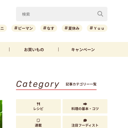
ーニ
ピーマン
なす
夏休み
Ｙｕｕ
お買いもの
キャンペーン
Category
記事カテゴリー一覧
レシピ
料理の基本・コツ
連載
注目フーディスト