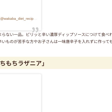
わかば⌇酒飲みママでも痩せていく”10分ヘルシーレシピ”(@wakaba_diet_recipe)がシェアした投稿
まらない一品。ピリッと辛い濃厚ディップソースにつけて食べ
辛いものが苦手な方やお子さんは一味唐辛子を入れずに作って
ちもちラザニア」