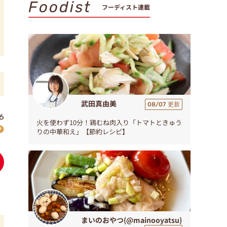
Foodist
フーディスト連載
武田真由美
08/07 更新
6
火を使わず10分！鶏むね肉入り「トマトときゅう
りの中華和え」【節約レシピ】
まいのおやつ(@mainooyatsu)