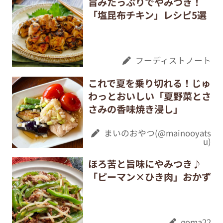
旨みたっぷりでやみつき！
「塩昆布チキン」レシピ5選
フーディストノート
これで夏を乗り切れる！じゅ
わっとおいしい「夏野菜とさ
さみの香味焼き浸し」
まいのおやつ(@mainooyats
u)
ほろ苦と旨味にやみつき♪
「ピーマン×ひき肉」おかず
goma22