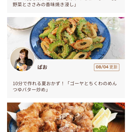
野菜とささみの香味焼き浸し」
ぱお
08/04 更新
10分で作れる夏おかず！「ゴーヤとちくわのめん
つゆバター炒め」