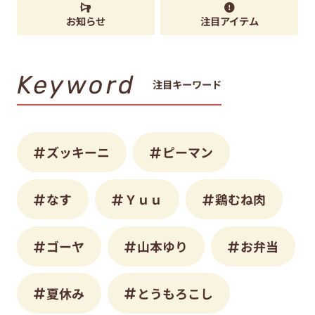
お知らせ
注目アイテム
Keyword
注目キーワード
ズッキーニ
ピーマン
なす
Ｙｕｕ
鶏むね肉
ゴーヤ
山本ゆり
お弁当
夏休み
とうもろこし