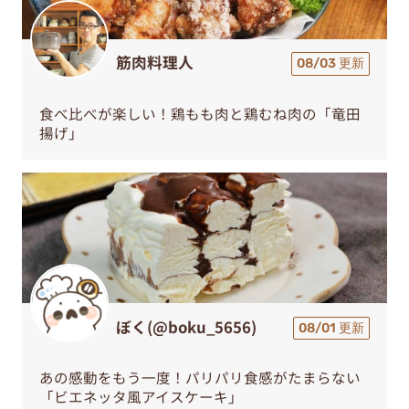
筋肉料理人
08/03 更新
食べ比べが楽しい！鶏もも肉と鶏むね肉の「竜田
揚げ」
ぼく(@boku_5656)
08/01 更新
あの感動をもう一度！パリパリ食感がたまらない
「ビエネッタ風アイスケーキ」