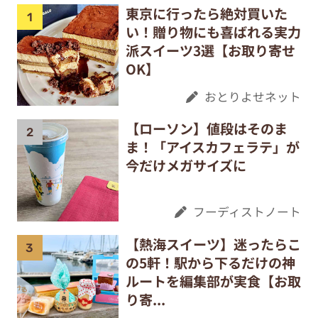
東京に行ったら絶対買いた
い！贈り物にも喜ばれる実力
派スイーツ3選【お取り寄せ
OK】
おとりよせネット
【ローソン】値段はそのま
ま！「アイスカフェラテ」が
今だけメガサイズに
フーディストノート
【熱海スイーツ】迷ったらこ
の5軒！駅から下るだけの神
ルートを編集部が実食【お取
り寄...