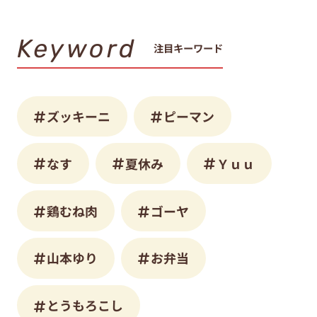
Keyword
注目キーワード
ズッキーニ
ピーマン
なす
夏休み
Ｙｕｕ
鶏むね肉
ゴーヤ
山本ゆり
お弁当
とうもろこし