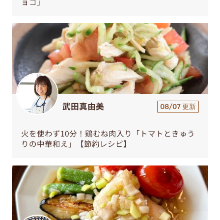
ョコ」
武田真由美
08/07 更新
火を使わず10分！鶏むね肉入り「トマトときゅう
りの中華和え」【節約レシピ】