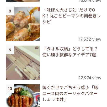
18,814 view
「味ぽん大さじ2」だけでO
K！丸ごとピーマンの肉巻きレ
シピ
17,532 view
「タオル収納」どうしてる？
使い勝手抜群なアイデア7選
22,974 view
焼くだけでごちそう感♪「豚
ロース肉のガーリックバター
しょうゆ丼」