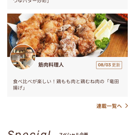
つゆバター炒め」
筋肉料理人
08/03 更新
食べ比べが楽しい！鶏もも肉と鶏むね肉の「竜田
揚げ」
連載一覧へ
Special
スペシャル企画