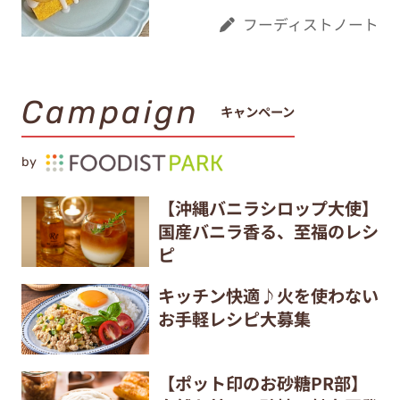
フーディストノート
Campaign
キャンペーン
by
【沖縄バニラシロップ大使】
国産バニラ香る、至福のレシ
ピ
キッチン快適♪火を使わない
お手軽レシピ大募集
【ポット印のお砂糖PR部】