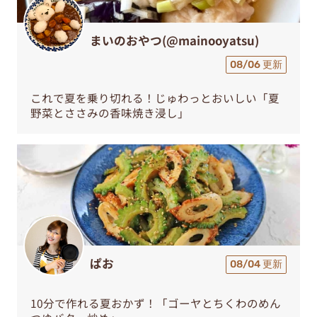
まいのおやつ(@mainooyatsu)
08/06 更新
これで夏を乗り切れる！じゅわっとおいしい「夏
野菜とささみの香味焼き浸し」
ぱお
08/04 更新
10分で作れる夏おかず！「ゴーヤとちくわのめん