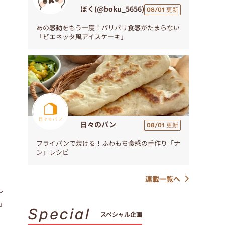
ぼく(@boku_5656)
08/01 更新
あの感動をもう一度！パリパリ食感がたまらない
「ビエネッタ風アイスケーキ」
日々のパン
08/01 更新
フライパンで焼ける！ふわもち食感の手作り「ナ
ン」レシピ
連載一覧へ
し
も
Special
スペシャル企画