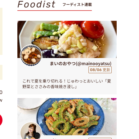
Foodist
フーディスト連載
まいのおやつ(@mainooyatsu)
08/06 更新
これで夏を乗り切れる！じゅわっとおいしい「夏
野菜とささみの香味焼き浸し」
0
ew