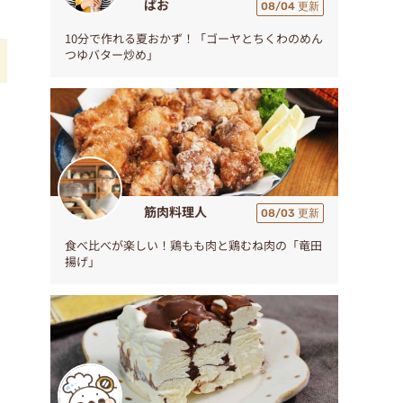
ぱお
08/04 更新
10分で作れる夏おかず！「ゴーヤとちくわのめん
つゆバター炒め」
筋肉料理人
08/03 更新
食べ比べが楽しい！鶏もも肉と鶏むね肉の「竜田
揚げ」