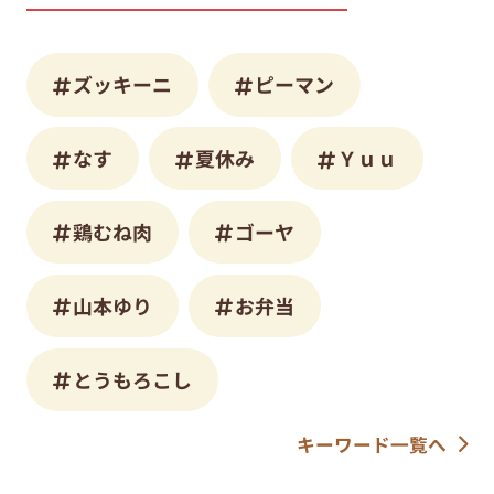
ズッキーニ
ピーマン
なす
夏休み
Ｙｕｕ
鶏むね肉
ゴーヤ
山本ゆり
お弁当
とうもろこし
キーワード一覧へ