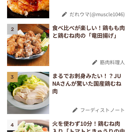
だれウマ(@muscle1046)
食べ比べが楽しい！鶏もも肉
と鶏むね肉の「竜田揚げ」
筋肉料理人
まるでお刺身みたい！？JU
NAさんが驚いた国産鶏むね
肉
フーディストノート
火を使わず10分！鶏むね肉
入り「トマトときゅうりの中