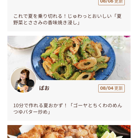
08/06 更新
これで夏を乗り切れる！じゅわっとおいしい「夏
野菜とささみの香味焼き浸し」
ぱお
08/04 更新
10分で作れる夏おかず！「ゴーヤとちくわのめん
つゆバター炒め」