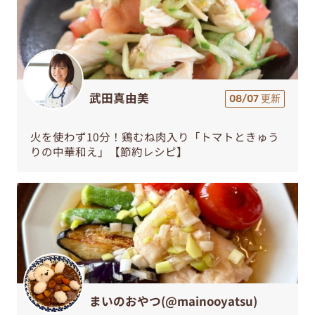
武田真由美
08/07 更新
火を使わず10分！鶏むね肉入り「トマトときゅう
りの中華和え」【節約レシピ】
まいのおやつ(@mainooyatsu)