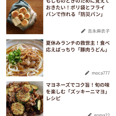
もしものときのために覚えて
おきたい！ポリ袋とフライ
パンで作れる「防災パン」
吉永麻衣子
夏休みランチの救世主！食べ
応えばっちり「豚肉うどん」
moca777
マヨネーズでコク旨！旬の味
を楽しむ「ズッキーニマヨ」
レシピ
goma22