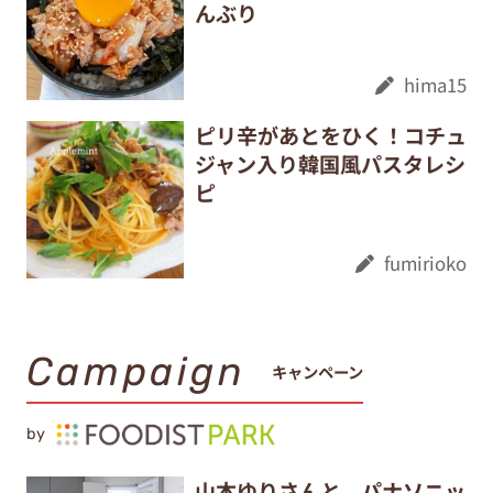
んぶり
hima15
ピリ辛があとをひく！コチュ
ジャン入り韓国風パスタレシ
ピ
fumirioko
Campaign
キャンペーン
by
山本ゆりさんと、パナソニッ