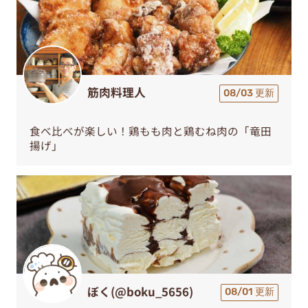
筋肉料理人
08/03 更新
食べ比べが楽しい！鶏もも肉と鶏むね肉の「竜田
揚げ」
ぼく(@boku_5656)
08/01 更新