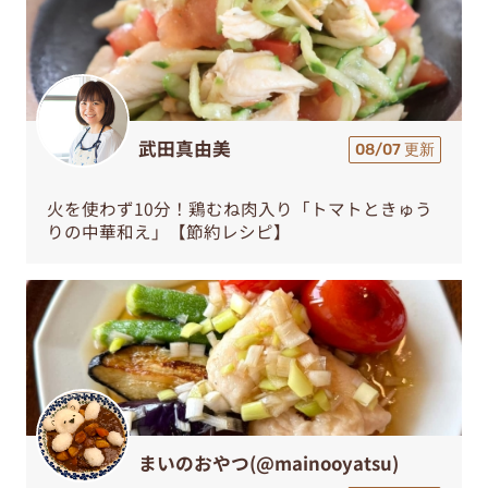
武田真由美
08/07 更新
火を使わず10分！鶏むね肉入り「トマトときゅう
りの中華和え」【節約レシピ】
まいのおやつ(@mainooyatsu)