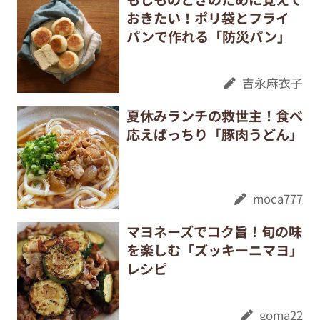
おきたい！ポリ袋とフライ
パンで作れる「防災パン」
吉永麻衣子
夏休みランチの救世主！食べ
応えばっちり「豚肉うどん」
moca777
マヨネーズでコク旨！旬の味
を楽しむ「ズッキーニマヨ」
レシピ
goma22