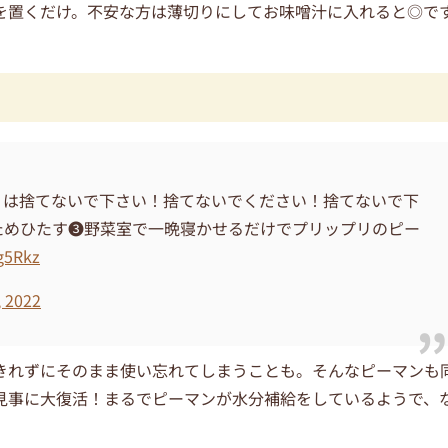
を置くだけ。不安な方は薄切りにしてお味噌汁に入れると◎で
』は捨てないで下さい！捨てないでください！捨てないで下
ためひたす❸野菜室で一晩寝かせるだけでプリップリのピー
g5Rkz
, 2022
きれずにそのまま使い忘れてしまうことも。そんなピーマンも
見事に大復活！まるでピーマンが水分補給をしているようで、