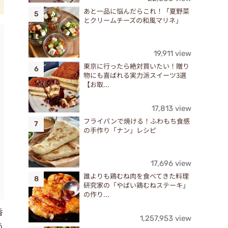
あと一品に悩んだらこれ！「夏野菜
とクリームチーズの和風マリネ」
19,911 view
東京に行ったら絶対買いたい！贈り
物にも喜ばれる実力派スイーツ3選
【お取...
17,813 view
フライパンで焼ける！ふわもち食感
の手作り「ナン」レシピ
17,696 view
誰よりも鶏むね肉を食べてきた料理
研究家の「やばい鶏むねステーキ」
の作り...
香
1,257,953 view
う