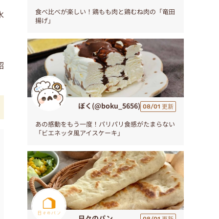
食べ比べが楽しい！鶏もも肉と鶏むね肉の「竜田
水
揚げ」
紹
ぼく(@boku_5656)
08/01 更新
あの感動をもう一度！パリパリ食感がたまらない
「ビエネッタ風アイスケーキ」
日々のパン