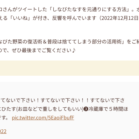
ロさんがツイートした「しなびたなすを元通りにする方法」。
える「いいね」が付き、反響を呼んでいます（
2022
年
12
月12日
なびた野菜の復活術＆普段は捨ててしまう部分の活用術」をご
ので、ぜひ最後までご覧ください♪
すてないで下さい！すてないで下さい！！すてないで下さ
ひたす(お皿などで重しをしてもいい)❸冷蔵庫で５時間ほ
です。
pic.twitter.com/5EaoiFbufF
022