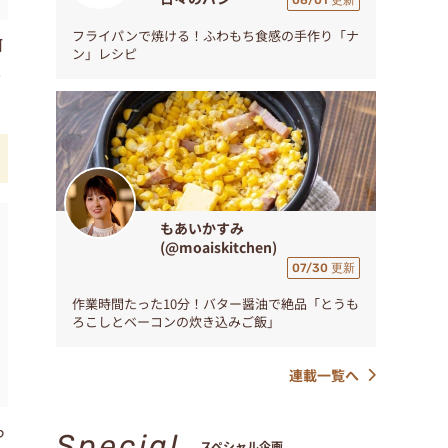
08/01 更新
フライパンで焼ける！ふわもち食感の手作り「ナ
何
ン」レシピ
し
もあいかすみ
(@moaiskitchen)
07/30 更新
作業時間たった10分！バター醤油で絶品「とうも
ろこしとベーコンの炊き込みご飯」
連載一覧へ
っ
Special
スペシャル企画