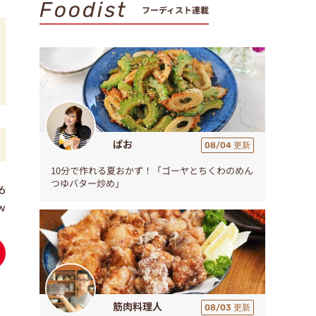
Foodist
フーディスト連載
ぱお
08/04 更新
10分で作れる夏おかず！「ゴーヤとちくわのめん
つゆバター炒め」
6
w
筋肉料理人
08/03 更新