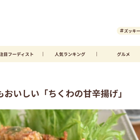
ズッキ
注目
フーディスト
人気
ランキング
グルメ
もおいしい「ちくわの甘辛揚げ」