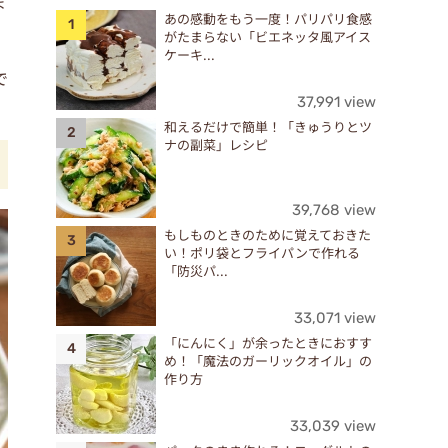
ま
あの感動をもう一度！パリパリ食感
がたまらない「ビエネッタ風アイス
ケーキ...
で
37,991 view
和えるだけで簡単！「きゅうりとツ
ナの副菜」レシピ
39,768 view
もしものときのために覚えておきた
い！ポリ袋とフライパンで作れる
「防災パ...
33,071 view
「にんにく」が余ったときにおすす
め！「魔法のガーリックオイル」の
作り方
33,039 view