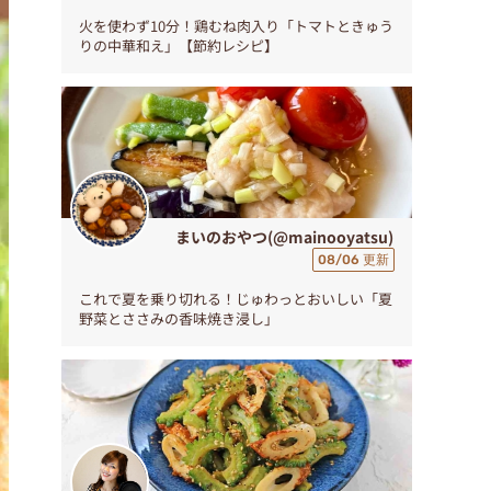
火を使わず10分！鶏むね肉入り「トマトときゅう
りの中華和え」【節約レシピ】
まいのおやつ(@mainooyatsu)
08/06 更新
これで夏を乗り切れる！じゅわっとおいしい「夏
野菜とささみの香味焼き浸し」