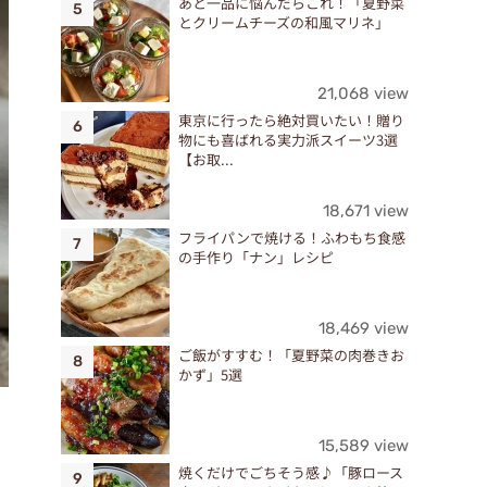
あと一品に悩んだらこれ！「夏野菜
とクリームチーズの和風マリネ」
21,068 view
東京に行ったら絶対買いたい！贈り
物にも喜ばれる実力派スイーツ3選
【お取...
18,671 view
フライパンで焼ける！ふわもち食感
の手作り「ナン」レシピ
18,469 view
ご飯がすすむ！「夏野菜の肉巻きお
かず」5選
15,589 view
焼くだけでごちそう感♪「豚ロース