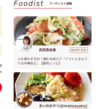
Foodist
フーディスト連載
武田真由美
08/07 更新
火を使わず10分！鶏むね肉入り「トマトときゅう
りの中華和え」【節約レシピ】
8
w
まいのおやつ(@mainooyatsu)