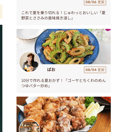
08/06 更新
これで夏を乗り切れる！じゅわっとおいしい「夏
野菜とささみの香味焼き浸し」
ぱお
08/04 更新
10分で作れる夏おかず！「ゴーヤとちくわのめん
つゆバター炒め」