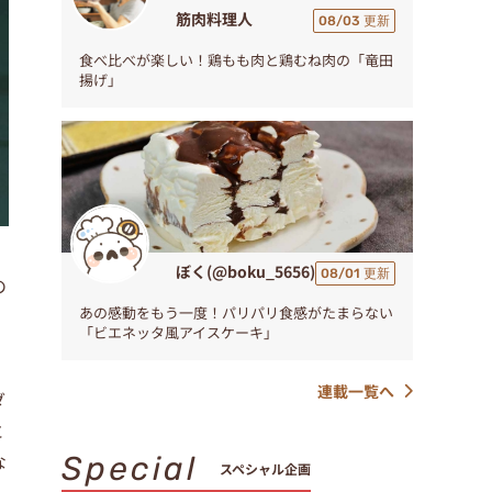
筋肉料理人
08/03 更新
食べ比べが楽しい！鶏もも肉と鶏むね肉の「竜田
揚げ」
ぼく(@boku_5656)
08/01 更新
の
あの感動をもう一度！パリパリ食感がたまらない
「ビエネッタ風アイスケーキ」
連載一覧へ
ダ
に
な
Special
スペシャル企画