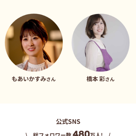
あいかすみ
橋本 彩
だ
さん
さん
公式SNS
480
\ 総フォロワー数
万人! /