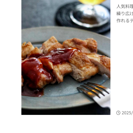
人気料
繰り広
作れるデ
2025/