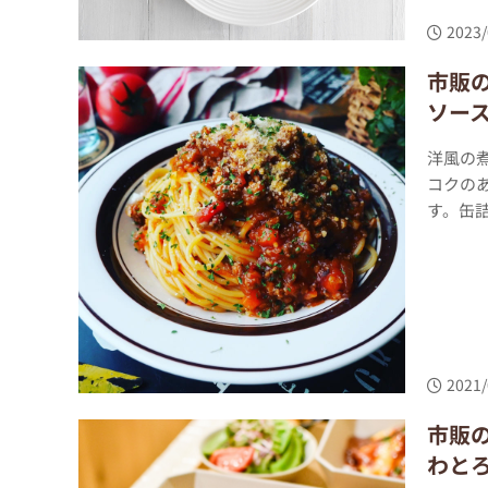
2023/
市販
ソー
洋風の
コクの
す。缶詰
2021/
市販
わと