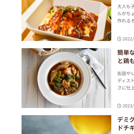
大人も
ルがち
作れるそ
2022/
簡単
と鶏
缶詰や
ディス
さに仕上
2023/
デミ
ドチ