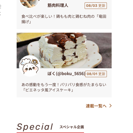
筋肉料理人
を
08/03 更新
に
食べ比べが楽しい！鶏もも肉と鶏むね肉の「竜田
揚げ」
ぼく(@boku_5656)
08/01 更新
あの感動をもう一度！パリパリ食感がたまらない
「ビエネッタ風アイスケーキ」
連載一覧へ
Special
スペシャル企画