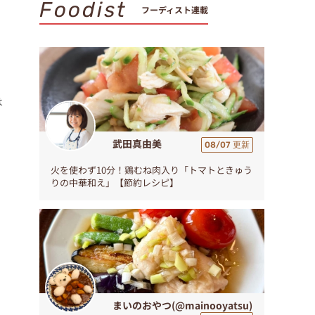
Foodist
フーディスト連載
は
武田真由美
08/07 更新
火を使わず10分！鶏むね肉入り「トマトときゅう
りの中華和え」【節約レシピ】
まいのおやつ(@mainooyatsu)