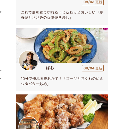
08/06 更新
ド
これで夏を乗り切れる！じゅわっとおいしい「夏
が
野菜とささみの香味焼き浸し」
ぱお
08/04 更新
ー
し
10分で作れる夏おかず！「ゴーヤとちくわのめん
つゆバター炒め」