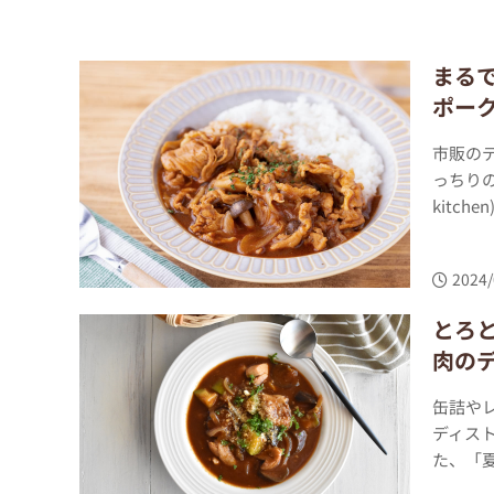
まる
ポー
市販の
っちりの
kitc
2024/
とろ
肉の
缶詰や
ディス
た、「夏