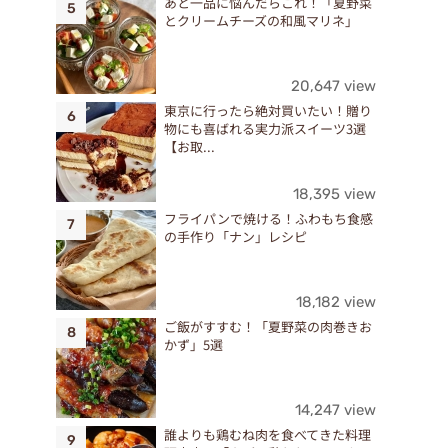
あと一品に悩んだらこれ！「夏野菜
とクリームチーズの和風マリネ」
20,647 view
東京に行ったら絶対買いたい！贈り
物にも喜ばれる実力派スイーツ3選
【お取...
18,395 view
フライパンで焼ける！ふわもち食感
の手作り「ナン」レシピ
18,182 view
ご飯がすすむ！「夏野菜の肉巻きお
かず」5選
14,247 view
誰よりも鶏むね肉を食べてきた料理