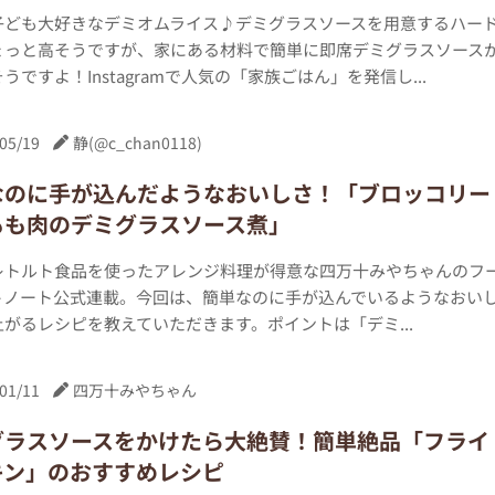
子ども大好きなデミオムライス♪デミグラスソースを用意するハー
ょっと高そうですが、家にある材料で簡単に即席デミグラスソース
うですよ！Instagramで人気の「家族ごはん」を発信し...
05/19
静(@c_chan0118)
なのに手が込んだようなおいしさ！「ブロッコリー
もも肉のデミグラスソース煮」
レトルト食品を使ったアレンジ料理が得意な四万十みやちゃんのフ
トノート公式連載。今回は、簡単なのに手が込んでいるようなおい
がるレシピを教えていただきます。ポイントは「デミ...
01/11
四万十みやちゃん
グラスソースをかけたら大絶賛！簡単絶品「フライ
キン」のおすすめレシピ