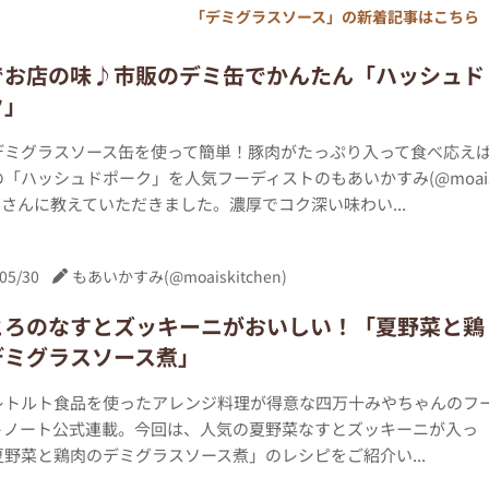
「デミグラスソース」の新着記事はこちら
でお店の味♪市販のデミ缶でかんたん「ハッシュド
ク」
デミグラスソース缶を使って簡単！豚肉がたっぷり入って食べ応え
「ハッシュドポーク」を人気フーディストのもあいかすみ(@moai
hen)さんに教えていただきました。濃厚でコク深い味わい...
05/30
もあいかすみ(@moaiskitchen)
とろのなすとズッキーニがおいしい！「夏野菜と鶏
デミグラスソース煮」
レトルト食品を使ったアレンジ料理が得意な四万十みやちゃんのフ
トノート公式連載。今回は、人気の夏野菜なすとズッキーニが入っ
野菜と鶏肉のデミグラスソース煮」のレシピをご紹介い...