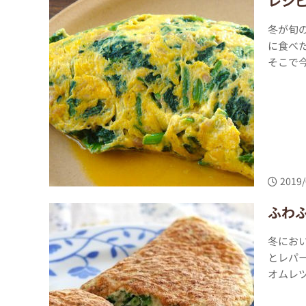
レシピ
冬が旬
に食べ
そこで今
2019/
ふわ
冬にお
とレパ
オムレツ