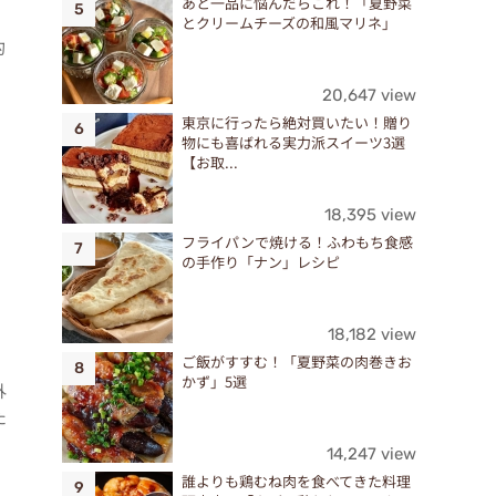
あと一品に悩んだらこれ！「夏野菜
とクリームチーズの和風マリネ」
的
。
20,647 view
東京に行ったら絶対買いたい！贈り
物にも喜ばれる実力派スイーツ3選
【お取...
18,395 view
フライパンで焼ける！ふわもち食感
の手作り「ナン」レシピ
18,182 view
ご飯がすすむ！「夏野菜の肉巻きお
かず」5選
外
た
14,247 view
誰よりも鶏むね肉を食べてきた料理