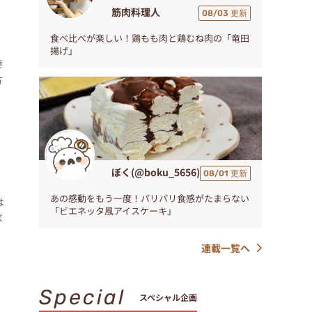
筋肉料理人
08/03 更新
食べ比べが楽しい！鶏もも肉と鶏むね肉の「竜田
揚げ」
き
方
ぼく(@boku_5656)
08/01 更新
あの感動をもう一度！パリパリ食感がたまらない
は
「ビエネッタ風アイスケーキ」
ボ
連載一覧へ
Special
スペシャル企画