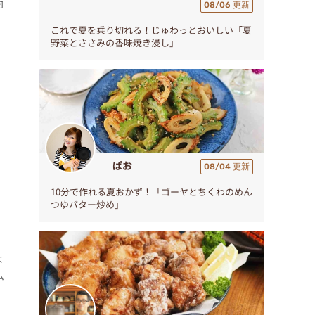
卵
08/06 更新
これで夏を乗り切れる！じゅわっとおいしい「夏
野菜とささみの香味焼き浸し」
ぱお
08/04 更新
10分で作れる夏おかず！「ゴーヤとちくわのめん
つゆバター炒め」
よ
ム