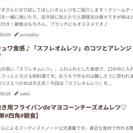
好きさんにぜひ試してほしいオムレツをご紹介します！クリームチ
菜を一緒に焼いたり、溶き卵に加えたりと調理法は様々ですが味は
証付き！朝食はもちろん、ブランチにもオススメです♪
06/09
yunsakku
シュワ食感♪「スフレオムレツ」のコツとアレンジ
ピ
気の高い「スフレオムレツ」。ふわふわとした食感で、口の中に入
ュワっととろける卵料理です。おうちで作るのは難しそうに思われ
ツさえつかめば大丈夫！今回は「スフレオムレツ」を...
08/28
sakki
焼き用フライパンdeマヨコーンチーズオムレツ♡
単#四角#朝食】
kiさんによるフーディストノート公式連載です。身近な食材で作れる