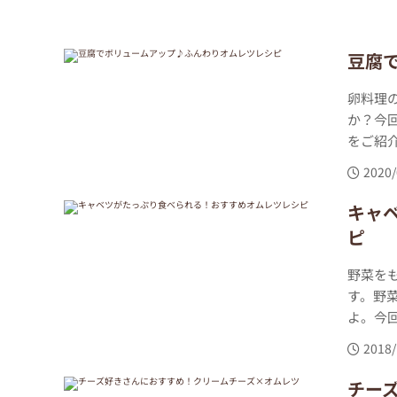
豆腐
卵料理
か？今
をご紹介
2020/
キャ
ピ
野菜を
す。野
よ。今回
2018/
チー