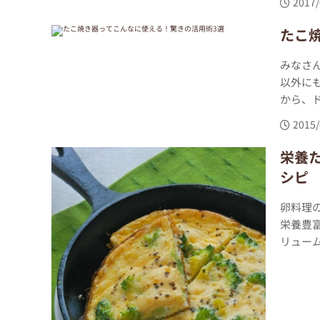
2017/
たこ
みなさ
以外に
から、ド
2015/
栄養
シピ
卵料理
栄養豊
リューム