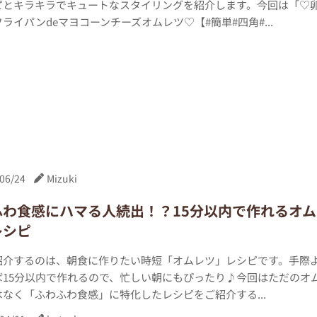
ピとキラキラでキュートなスタイリングを紹介します。今回は「♡
ライパンdeマヨコーンチーズオムレツ♡【#簡単#四角#...
06/24
Mizuki
ふわ食感にハマる人続出！？15分以内で作れるオム
レシピ
紹介するのは、朝食に作りたい時短「オムレツ」レシピです。手際
ば15分以内で作れるので、忙しい朝にもぴったり♪今回はただのオ
なく「ふわふわ食感」に特化したレシピをご紹介する...