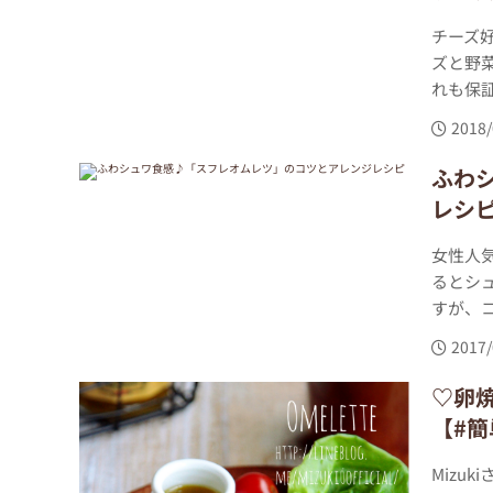
チーズ
ズと野
れも保
2018/
ふわ
レシ
女性人
るとシ
すが、コ
2017/
♡卵
【#簡
Mizu