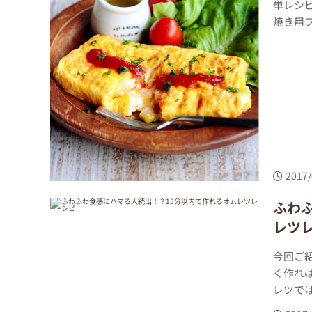
単レシ
焼き用フ
2017/
ふわ
レツ
今回ご
く作れ
レツでは