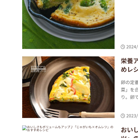
2024/
栄養
めレ
卵の定
菜」を
り。卵で
2023/
おい