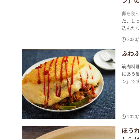
ツ」
卵を使
た、し
込んだり
2020/
ふわ
筋肉料
にあう
ン」で
2020/
ほう