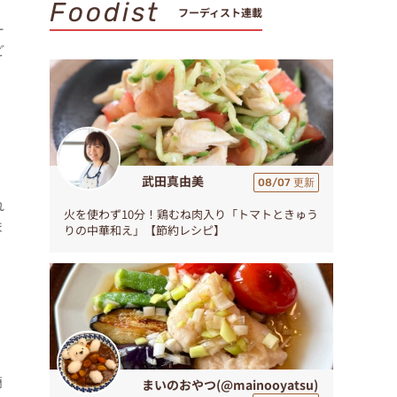
Foodist
フーディスト連載
ー
ど
武田真由美
08/07 更新
れ
火を使わず10分！鶏むね肉入り「トマトときゅう
ま
りの中華和え」【節約レシピ】
簡
まいのおやつ(@mainooyatsu)