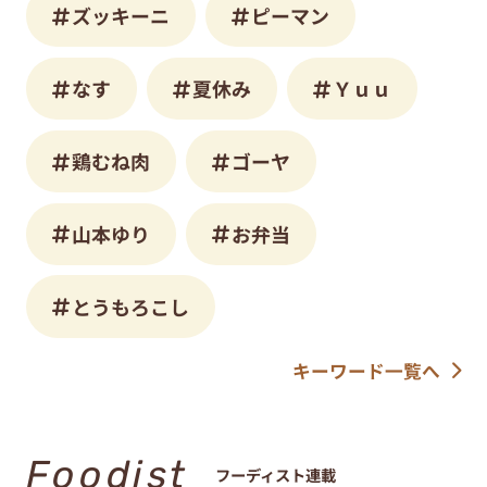
ズッキーニ
ピーマン
なす
夏休み
Ｙｕｕ
鶏むね肉
ゴーヤ
山本ゆり
お弁当
とうもろこし
キーワード一覧へ
Foodist
フーディスト連載