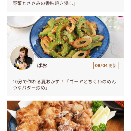
野菜とささみの香味焼き浸し」
ぱお
08/04 更新
10分で作れる夏おかず！「ゴーヤとちくわのめん
つゆバター炒め」