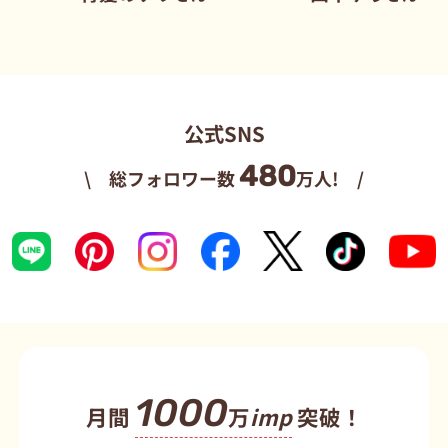
公式SNS
480
\ 総フォロワー数
万人! /
1000
月間
万
imp
突破！