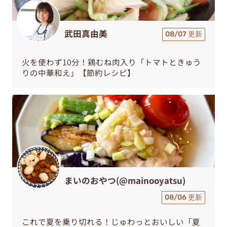
武田真由美
08/07 更新
火を使わず10分！鶏むね肉入り「トマトときゅう
りの中華和え」【節約レシピ】
まいのおやつ(@mainooyatsu)
08/06 更新
これで夏を乗り切れる！じゅわっとおいしい「夏