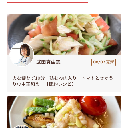
武田真由美
08/07 更新
火を使わず10分！鶏むね肉入り「トマトときゅう
りの中華和え」【節約レシピ】