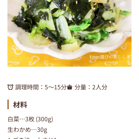
調理時間：
5～15分
分量：
2人分
材料
白菜…3枚 (300g)
生わかめ…30g