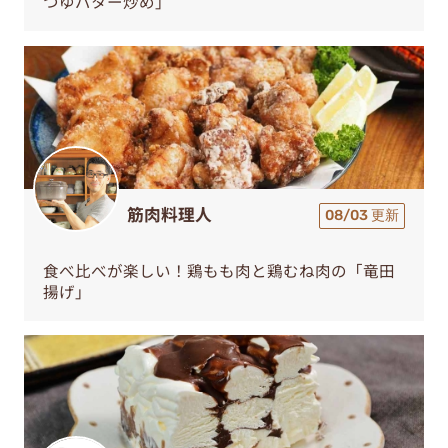
つゆバター炒め」
筋肉料理人
08/03 更新
食べ比べが楽しい！鶏もも肉と鶏むね肉の「竜田
揚げ」