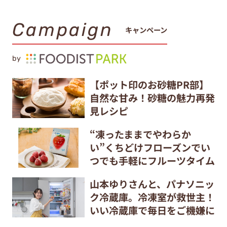
Campaign
キャンペーン
by
【ポット印のお砂糖PR部】
自然な甘み！砂糖の魅力再発
見レシピ
“凍ったままでやわらか
い”くちどけフローズンでい
つでも手軽にフルーツタイム
山本ゆりさんと、パナソニッ
ク冷蔵庫。冷凍室が救世主！
いい冷蔵庫で毎日をご機嫌に