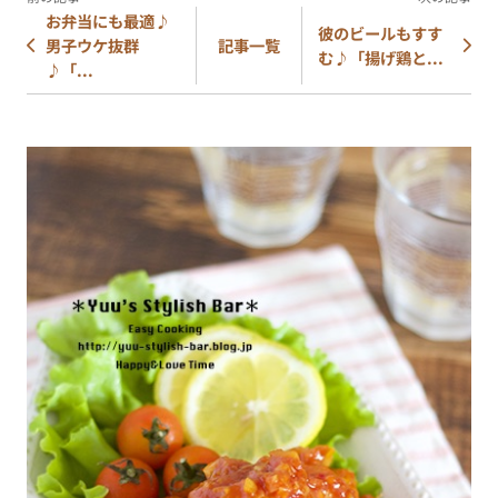
お弁当にも最適♪
彼のビールもすす
男子ウケ抜群
記事一覧
む♪「揚げ鶏と...
♪「...