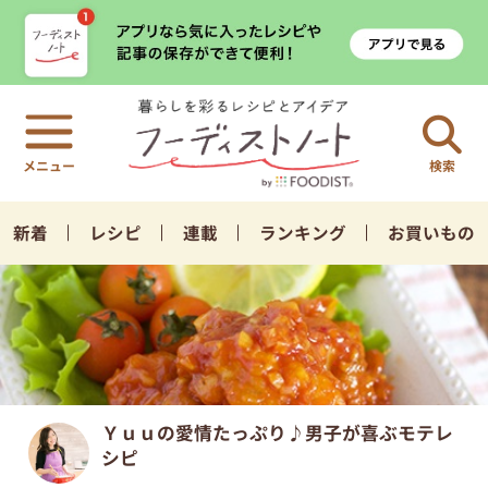
検索
新着
レシピ
連載
ランキング
お買いもの
Ｙｕｕの愛情たっぷり♪男子が喜ぶモテレ
シピ