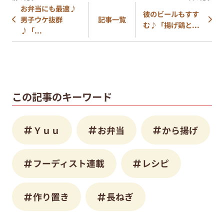
お弁当にも最適♪
彼のビールもすす
男子ウケ抜群
記事一覧
む♪「揚げ鶏と...
♪「...
この記事のキーワード
Ｙｕｕ
お弁当
から揚げ
フーディスト連載
レシピ
作り置き
長ねぎ