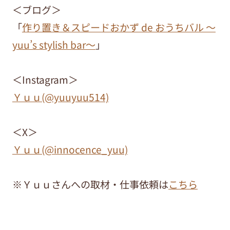
＜ブログ＞
「
作り置き＆スピードおかず de おうちバル ～
yuu’s stylish bar～
」
＜Instagram＞
Ｙｕｕ(@yuuyuu514)
＜X＞
Ｙｕｕ(@innocence_yuu)
※Ｙｕｕさんへの取材・仕事依頼は
こちら