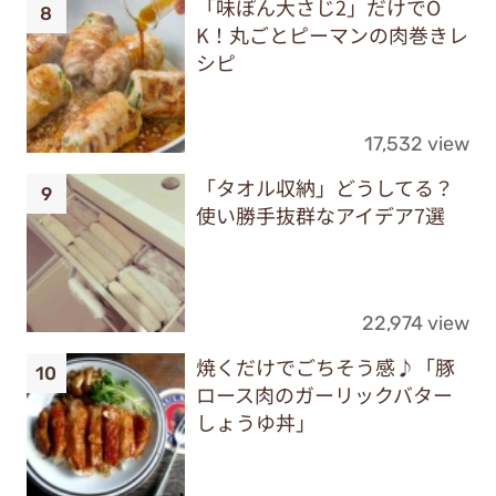
「味ぽん大さじ2」だけでO
K！丸ごとピーマンの肉巻きレ
シピ
17,532 view
「タオル収納」どうしてる？
使い勝手抜群なアイデア7選
22,974 view
焼くだけでごちそう感♪「豚
ロース肉のガーリックバター
しょうゆ丼」