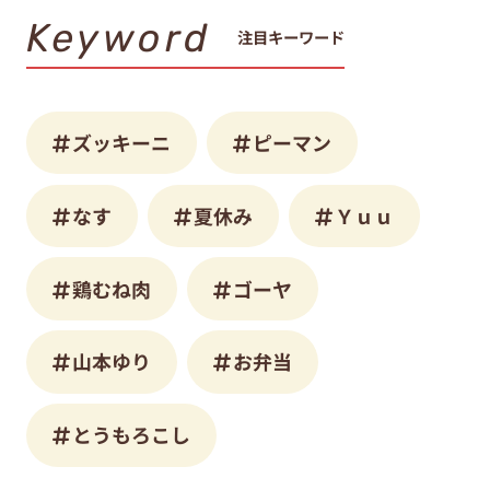
Keyword
注目キーワード
ズッキーニ
ピーマン
なす
夏休み
Ｙｕｕ
鶏むね肉
ゴーヤ
山本ゆり
お弁当
とうもろこし