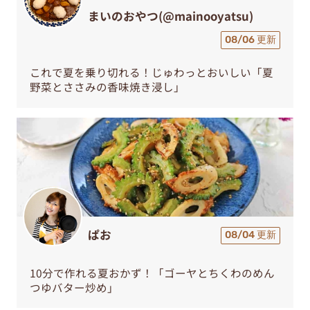
まいのおやつ(@mainooyatsu)
08/06 更新
これで夏を乗り切れる！じゅわっとおいしい「夏
野菜とささみの香味焼き浸し」
ぱお
08/04 更新
10分で作れる夏おかず！「ゴーヤとちくわのめん
つゆバター炒め」