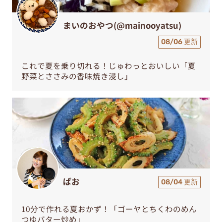
まいのおやつ(@mainooyatsu)
08/06 更新
これで夏を乗り切れる！じゅわっとおいしい「夏
野菜とささみの香味焼き浸し」
ぱお
08/04 更新
10分で作れる夏おかず！「ゴーヤとちくわのめん
つゆバター炒め」