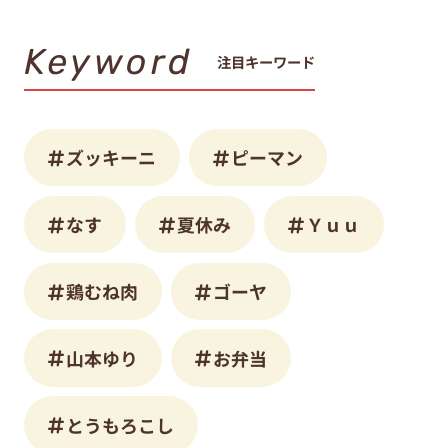
Keyword
注目キーワード
ズッキーニ
ピーマン
なす
夏休み
Ｙｕｕ
鶏むね肉
ゴーヤ
山本ゆり
お弁当
とうもろこし