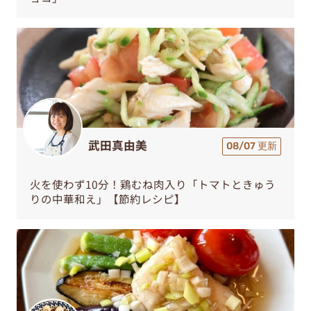
武田真由美
08/07 更新
火を使わず10分！鶏むね肉入り「トマトときゅう
りの中華和え」【節約レシピ】