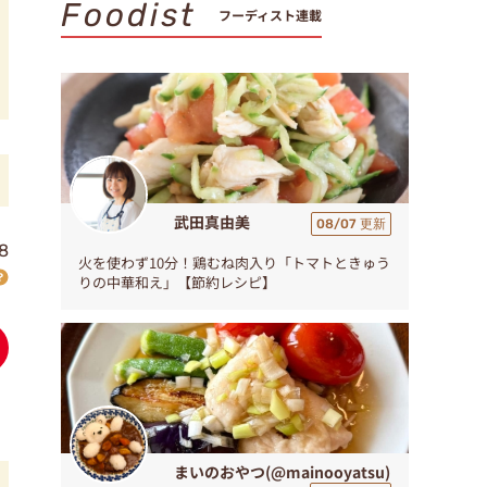
Foodist
フーディスト連載
武田真由美
08/07 更新
8
火を使わず10分！鶏むね肉入り「トマトときゅう
りの中華和え」【節約レシピ】
まいのおやつ(@mainooyatsu)