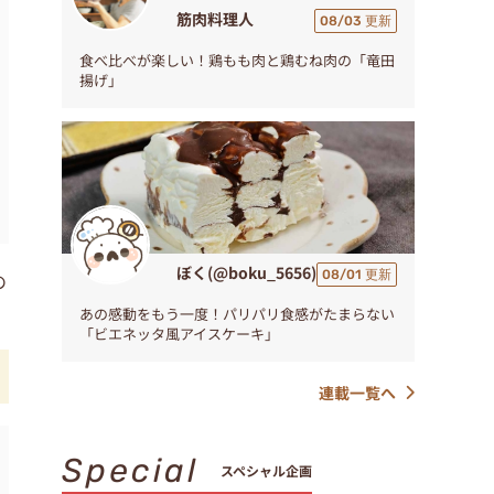
筋肉料理人
08/03 更新
食べ比べが楽しい！鶏もも肉と鶏むね肉の「竜田
揚げ」
ぼく(@boku_5656)
08/01 更新
の
あの感動をもう一度！パリパリ食感がたまらない
「ビエネッタ風アイスケーキ」
連載一覧へ
Special
スペシャル企画