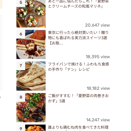
あと一品に悩んだらこれ！「夏野菜
とクリームチーズの和風マリネ」
20,647 view
東京に行ったら絶対買いたい！贈り
物にも喜ばれる実力派スイーツ3選
【お取...
18,395 view
フライパンで焼ける！ふわもち食感
の手作り「ナン」レシピ
18,182 view
ご飯がすすむ！「夏野菜の肉巻きお
け
かず」5選
14,247 view
誰よりも鶏むね肉を食べてきた料理