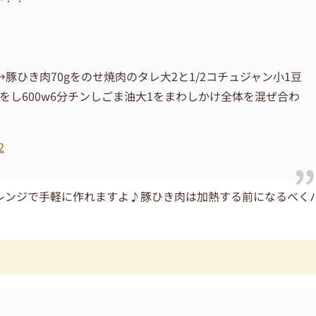
豚ひき肉70gをのせ焼肉のタレ大2と1/2コチュジャン小1豆
ップをし600w6分チンしごま油大1をまわしかけ全体を混ぜ合わ
2
レンジで手軽に作れますよ♪豚ひき肉は加熱する前になるべく