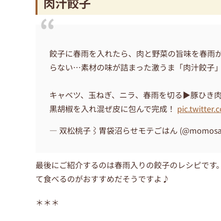
肉汁餃子
餃子に春雨を入れたら、肉と野菜の旨味を春雨
らない…素材の味が詰まった激うま「肉汁餃子
キャベツ、玉ねぎ、ニラ、春雨を切る▶︎豚ひき
黒胡椒を入れ混ぜ皮に包んで完成！
pic.twitter
— 双松桃子⌇胃袋沼らせモテごはん (@momosan
最後にご紹介するのは春雨入りの餃子のレシピです
て食べるのがおすすめだそうですよ♪
＊＊＊