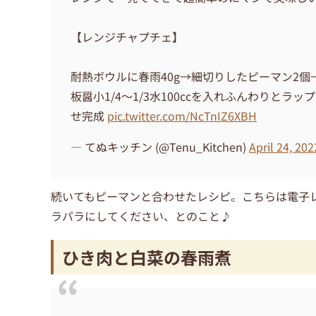
【レンジチャプチェ】
耐熱ボウルに春雨40g→細切りしたピーマン2個→
板醤小1/4〜1/3水100ccを入れふんわりとラ
せ完成
pic.twitter.com/NcTnIZ6XBH
— てぬキッチン (@Tenu_Kitchen)
April 24, 202
続いてもピーマンと合わせたレシピ。こちらは電子
ラパラにしてください、とのこと♪
ひき肉と白菜の春雨煮