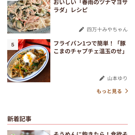
おいしい「春雨のツナマヨサ
ラダ」レシピ
四万十みやちゃん
フライパン1つで簡単！「豚
こまのチャプチェ温玉のせ」
山本ゆり
もっと見る
新着記事
そうめんに飽きたら！食欲そ