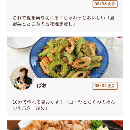
08/06 更新
これで夏を乗り切れる！じゅわっとおいしい「夏
野菜とささみの香味焼き浸し」
ぱお
08/04 更新
10分で作れる夏おかず！「ゴーヤとちくわのめん
つゆバター炒め」