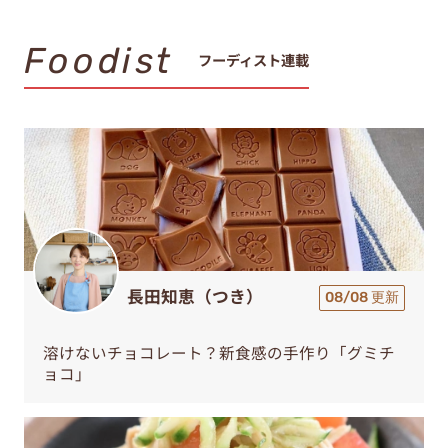
Foodist
フーディスト連載
長田知恵（つき）
08/08 更新
溶けないチョコレート？新食感の手作り「グミチ
ョコ」