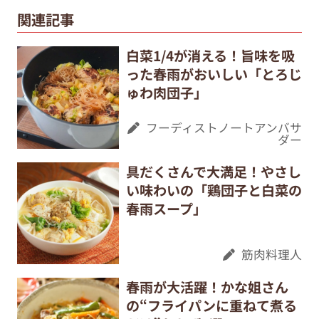
関連記事
白菜1/4が消える！旨味を吸
った春雨がおいしい「とろじ
ゅわ肉団子」
フーディストノートアンバサ
ダー
具だくさんで大満足！やさし
い味わいの「鶏団子と白菜の
春雨スープ」
筋肉料理人
春雨が大活躍！かな姐さん
の“フライパンに重ねて煮る