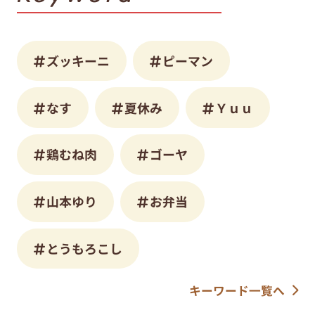
ズッキーニ
ピーマン
なす
夏休み
Ｙｕｕ
鶏むね肉
ゴーヤ
山本ゆり
お弁当
とうもろこし
キーワード一覧へ