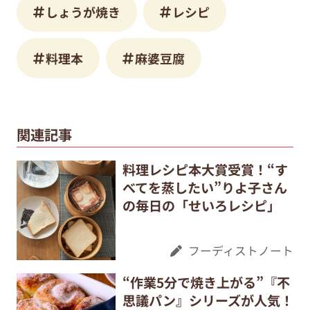
しょうが焼き
レシピ
料理本
麻婆豆腐
関連記事
料理レシピ本大賞受賞！“す
べてを蒸したい”りよ子さん
の毎日の「せいろレシピ」
フーディストノート
“作業5分で焼き上がる”『不
思議パン』シリーズが人気！