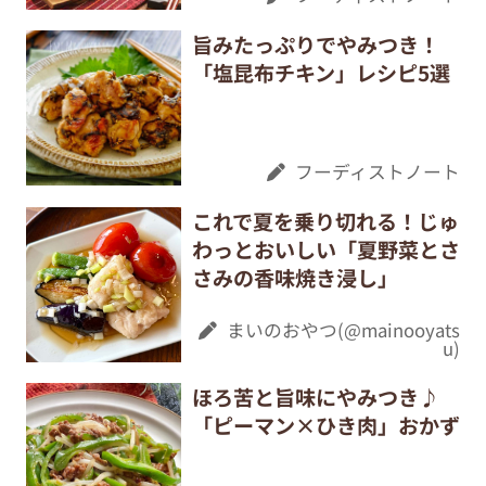
旨みたっぷりでやみつき！
「塩昆布チキン」レシピ5選
フーディストノート
これで夏を乗り切れる！じゅ
わっとおいしい「夏野菜とさ
さみの香味焼き浸し」
まいのおやつ(@mainooyats
u)
ほろ苦と旨味にやみつき♪
「ピーマン×ひき肉」おかず