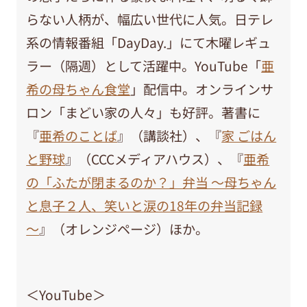
らない人柄が、幅広い世代に人気。日テレ
系の情報番組「DayDay.」にて木曜レギュ
ラー（隔週）として活躍中。YouTube「
亜
希の母ちゃん食堂
」配信中。オンラインサ
ロン「まどい家の人々」も好評。著書に
『
亜希のことば
』（講談社）、『
家 ごはん
と野球
』（CCCメディアハウス）、『
亜希
の「ふたが閉まるのか？」弁当 ～母ちゃん
と息子２人、笑いと涙の18年の弁当記録
～
』（オレンジページ）ほか。
＜YouTube＞