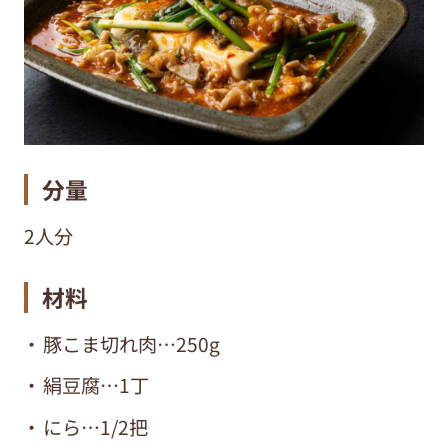
分量
2人分
材料
豚こま切れ肉…250g
絹豆腐…1丁
にら…1/2把