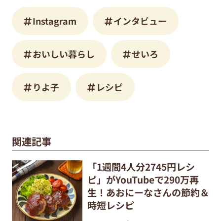
Instagram
インタビュー
おいしい暮らし
せいろ
りよ子
レシピ
関連記事
「1週間4人分2745円レシ
ピ」がYouTubeで290万再
生！あおにーなさんの節約＆
時短レシピ