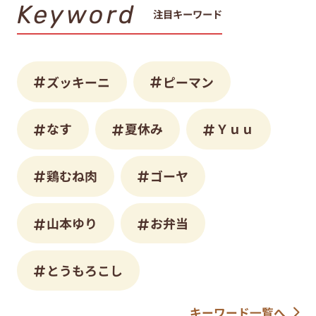
Keyword
注目キーワード
ズッキーニ
ピーマン
なす
夏休み
Ｙｕｕ
鶏むね肉
ゴーヤ
山本ゆり
お弁当
とうもろこし
キーワード一覧へ