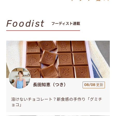
Foodist
フーディスト連載
長田知恵（つき）
08/08 更新
溶けないチョコレート？新食感の手作り「グミチ
ョコ」