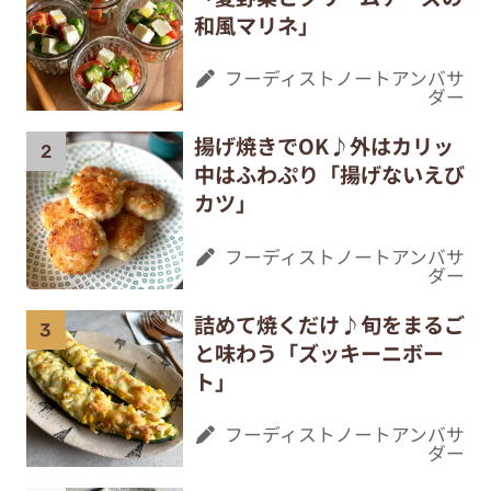
和風マリネ」
フーディストノートアンバサ
ダー
揚げ焼きでOK♪外はカリッ
中はふわぷり「揚げないえび
カツ」
フーディストノートアンバサ
ダー
詰めて焼くだけ♪旬をまるご
と味わう「ズッキーニボー
ト」
フーディストノートアンバサ
ダー