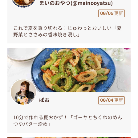
まいのおやつ(@mainooyatsu)
08/06 更新
これで夏を乗り切れる！じゅわっとおいしい「夏
野菜とささみの香味焼き浸し」
ぱお
08/04 更新
10分で作れる夏おかず！「ゴーヤとちくわのめん
つゆバター炒め」