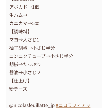
アボカド→1個
生ハム→
カニカマ→5本
【調味料】
マヨ→大さじ1
柚子胡椒→小さじ半分
ニンニクチューブ→小さじ半分
胡椒→たっぷり
醤油→小さじ２
【仕上げ】
粉チーズ
@nicolasfeuillatte_jp
#ニコラフィアッ