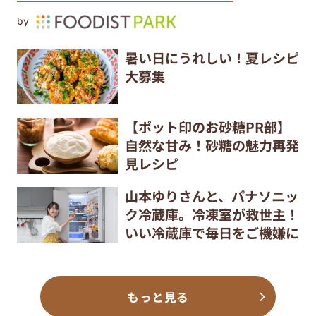
by
暑い日にうれしい！夏レシピ
大募集
【ポット印のお砂糖PR部】
自然な甘み！砂糖の魅力再発
見レシピ
山本ゆりさんと、パナソニッ
ク冷蔵庫。冷凍室が救世主！
いい冷蔵庫で毎日をご機嫌に
もっと見る