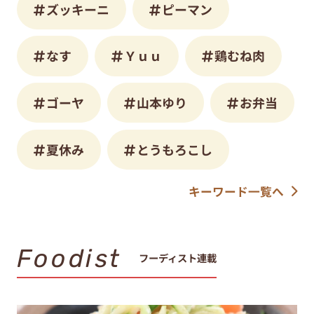
ズッキーニ
ピーマン
なす
Ｙｕｕ
鶏むね肉
ゴーヤ
山本ゆり
お弁当
夏休み
とうもろこし
キーワード一覧へ
Foodist
フーディスト連載