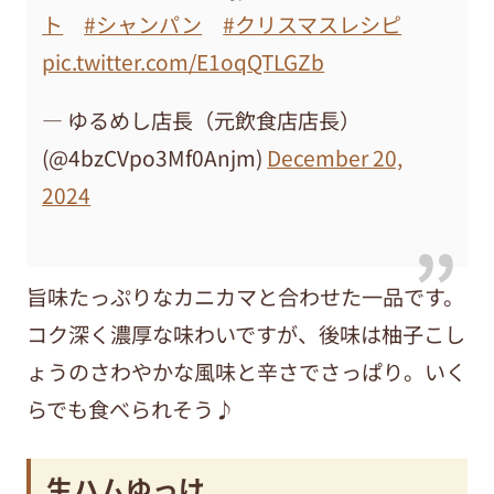
ト
#シャンパン
#クリスマスレシピ
pic.twitter.com/E1oqQTLGZb
— ゆるめし店長（元飲食店店長）
(@4bzCVpo3Mf0Anjm)
December 20,
2024
旨味たっぷりなカニカマと合わせた一品です。
コク深く濃厚な味わいですが、後味は柚子こし
ょうのさわやかな風味と辛さでさっぱり。いく
らでも食べられそう♪
生ハムゆっけ